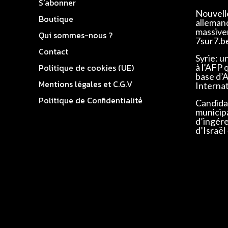
S’abonner
Nouvell
Boutique
alleman
massivem
Qui sommes-nous ?
7sur7.b
Contact
Syrie: u
Politique de cookies (UE)
à l’AFP 
base d’
Mentions légales et C.G.V
Interna
Politique de Confidentialité
Candidat
municip
d’ingér
d’Israël