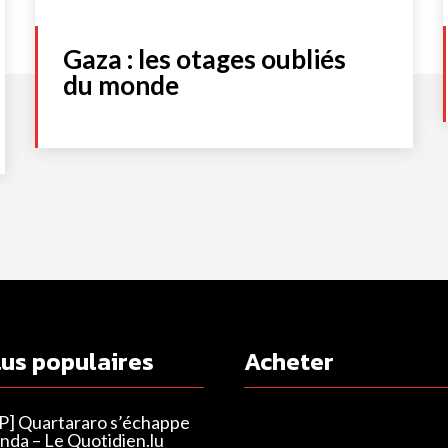
Gaza : les otages oubliés
du monde
lus populaires
Acheter
] Quartararo s’échappe
nda – Le Quotidien.lu