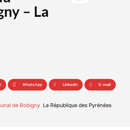
gny – La
r
WhatsApp
Linkedin
E-mail
bunal de Bobigny
La République des Pyrénées