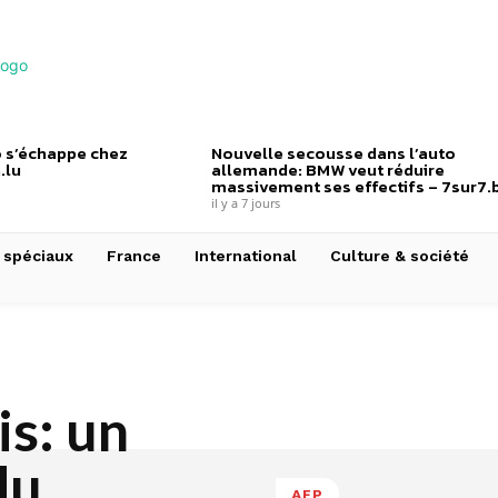
 s’échappe chez
Nouvelle secousse dans l’auto
.lu
allemande: BMW veut réduire
massivement ses effectifs – 7sur7.
il y a 7 jours
 spéciaux
France
International
Culture & société
s: un
du
AFP