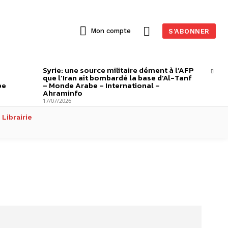
Mon compte
S'ABONNER
Syrie: une source militaire dément à l’AFP
que l’Iran ait bombardé la base d’Al-Tanf
be
– Monde Arabe – International –
Ahraminfo
17/07/2026
Librairie