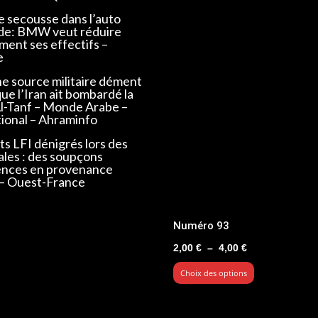
e secousse dans l’auto
de: BMW veut réduire
ent ses effectifs –
e
ne source militaire dément
que l’Iran ait bombardé la
Al-Tanf – Monde Arabe –
tional – Ahraminfo
s LFI dénigrés lors des
ales : des soupçons
ences en provenance
 – Ouest-France
Numéro 93
Plage
2,00
€
–
4,00
€
de
Choix des options
prix :
2,00 €
à