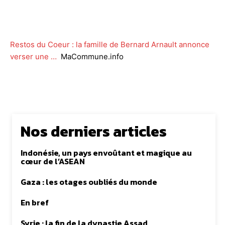
Facebook
Twitter
WhatsApp
Lin
Restos du Coeur : la famille de Bernard Arnault annonce
verser une …
MaCommune.info
Nos derniers articles
Indonésie, un pays envoûtant et magique au
cœur de l’ASEAN
Gaza : les otages oubliés du monde
En bref
Syrie : la fin de la dynastie Assad