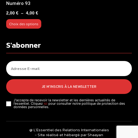
Numéro 93
Plage
2,00
€
–
4,00
€
de
Choix des options
prix :
2,00 €
à
S'abonner
4,00 €
JE M'INSCRIS À LA NEWSLETTER
J'accepte de recevoir la newsletter et les dernières actualités de
l’essentiel. Cliquez
ici
pour consulter notre politique de protection des
données personnelles.
@ L’Essentiel des Relations Internationales
- Site réalisé et hébergé par Shaayan