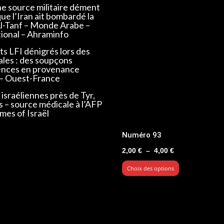
ne source militaire dément
que l’Iran ait bombardé la
Al-Tanf – Monde Arabe –
tional – Ahraminfo
s LFI dénigrés lors des
ales : des soupçons
ences en provenance
 – Ouest-France
israéliennes près de Tyr,
s – source médicale à l’AFP
mes of Israël
Numéro 93
Plage
2,00
€
–
4,00
€
de
Choix des options
prix :
2,00 €
à
4,00 €