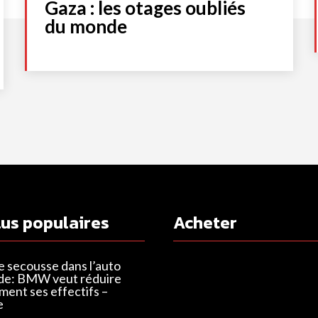
Gaza : les otages oubliés
du monde
lus populaires
Acheter
e secousse dans l’auto
de: BMW veut réduire
ent ses effectifs –
e