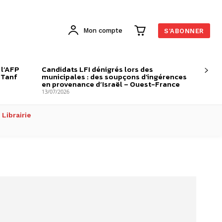
Mon compte
S'ABONNER
 l’AFP
Candidats LFI dénigrés lors des
-Tanf
municipales : des soupçons d’ingérences
en provenance d’Israël – Ouest-France
13/07/2026
Librairie