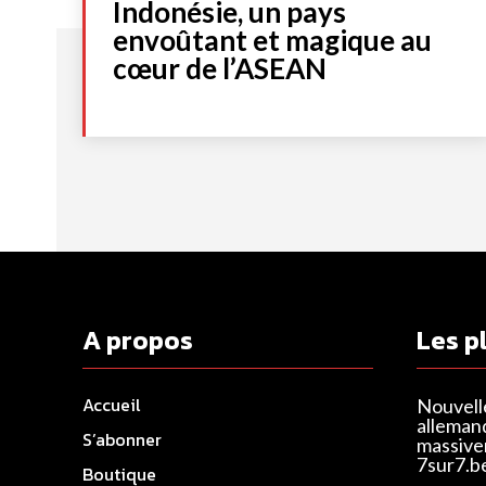
Indonésie, un pays
envoûtant et magique au
cœur de l’ASEAN
A propos
Les p
Accueil
Nouvell
alleman
S’abonner
massivem
7sur7.b
Boutique