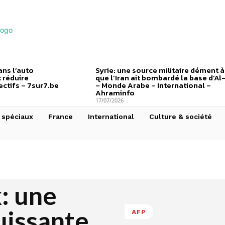
ns l’auto
Syrie: une source militaire dément à
 réduire
que l’Iran ait bombardé la base d’Al
ctifs – 7sur7.be
– Monde Arabe – International –
Ahraminfo
17/07/2026
 spéciaux
France
International
Culture & société
: une
uissante
AFP