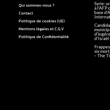
Syrie: u
Qui sommes-nous ?
à l’AFP 
base d’
Contact
Interna
Politique de cookies (UE)
Candidat
Mentions légales et C.G.V
municip
d’ingér
Politique de Confidentialité
d’Israël
Frappes 
six mort
– The Ti