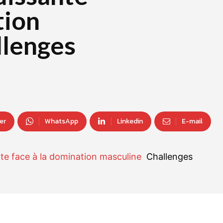
tion
llenges
er
WhatsApp
Linkedin
E-mail
te face à la domination masculine
Challenges