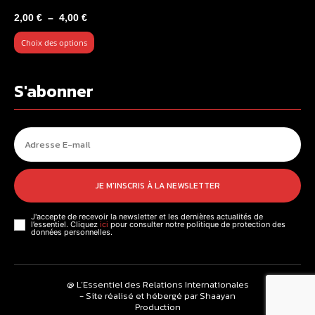
Plage
2,00
€
–
4,00
€
de
Choix des options
prix :
2,00 €
à
S'abonner
4,00 €
JE M'INSCRIS À LA NEWSLETTER
J'accepte de recevoir la newsletter et les dernières actualités de
l’essentiel. Cliquez
ici
pour consulter notre politique de protection des
données personnelles.
@ L’Essentiel des Relations Internationales
- Site réalisé et hébergé par Shaayan
Production