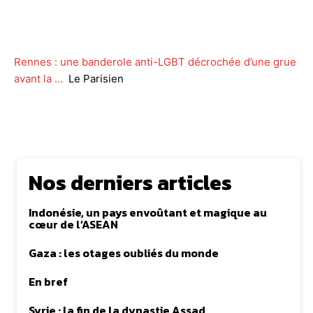
Facebook
Twitter
WhatsApp
Lin
Rennes : une banderole anti-LGBT décrochée d’une grue
avant la …
Le Parisien
Nos derniers articles
Indonésie, un pays envoûtant et magique au
cœur de l’ASEAN
Gaza : les otages oubliés du monde
En bref
Syrie : la fin de la dynastie Assad