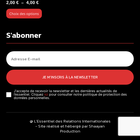
Plage
2,00
€
–
4,00
€
de
Choix des options
prix :
2,00 €
à
S'abonner
4,00 €
JE M'INSCRIS À LA NEWSLETTER
J'accepte de recevoir la newsletter et les dernières actualités de
l’essentiel. Cliquez
ici
pour consulter notre politique de protection des
données personnelles.
@ L’Essentiel des Relations Internationales
- Site réalisé et hébergé par Shaayan
Production