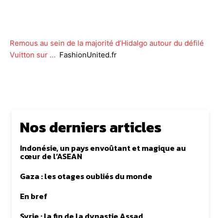
Facebook
Twitter
WhatsApp
Lin
Remous au sein de la majorité d’Hidalgo autour du défilé
Vuitton sur …
FashionUnited.fr
Nos derniers articles
Indonésie, un pays envoûtant et magique au
cœur de l’ASEAN
Gaza : les otages oubliés du monde
En bref
Syrie : la fin de la dynastie Assad