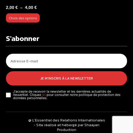
Plage
2,00
€
–
4,00
€
de
Choix des options
prix :
2,00 €
à
S'abonner
4,00 €
JE M'INSCRIS À LA NEWSLETTER
J'accepte de recevoir la newsletter et les dernières actualités de
l’essentiel. Cliquez
ici
pour consulter notre politique de protection des
données personnelles.
@ L’Essentiel des Relations Internationales
- Site réalisé et hébergé par Shaayan
Production