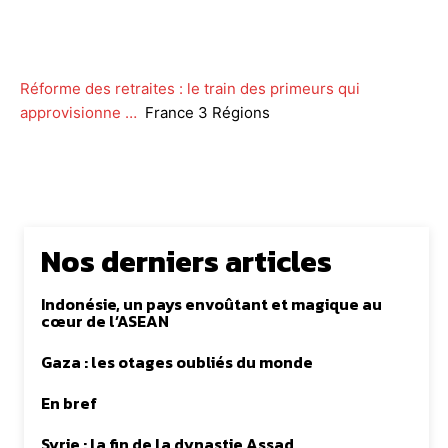
Facebook
Twitter
WhatsApp
Lin
Réforme des retraites : le train des primeurs qui
approvisionne …
France 3 Régions
Nos derniers articles
Indonésie, un pays envoûtant et magique au
cœur de l’ASEAN
Gaza : les otages oubliés du monde
En bref
Syrie : la fin de la dynastie Assad