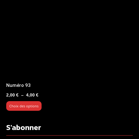
Numéro 93
Plage
2,00
€
–
4,00
€
de
Choix des options
prix :
2,00 €
à
S'abonner
4,00 €