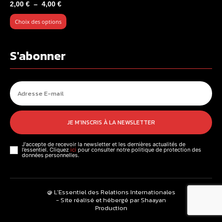
Plage
2,00
€
–
4,00
€
de
Choix des options
prix :
2,00 €
à
S'abonner
4,00 €
JE M'INSCRIS À LA NEWSLETTER
J'accepte de recevoir la newsletter et les dernières actualités de
l’essentiel. Cliquez
ici
pour consulter notre politique de protection des
données personnelles.
@ L’Essentiel des Relations Internationales
- Site réalisé et hébergé par Shaayan
Production