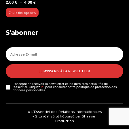
Plage
2,00
€
–
4,00
€
de
Choix des options
prix :
2,00 €
à
S'abonner
4,00 €
JE M'INSCRIS À LA NEWSLETTER
J'accepte de recevoir la newsletter et les dernières actualités de
l’essentiel. Cliquez
ici
pour consulter notre politique de protection des
données personnelles.
@ L’Essentiel des Relations Internationales
- Site réalisé et hébergé par Shaayan
Production