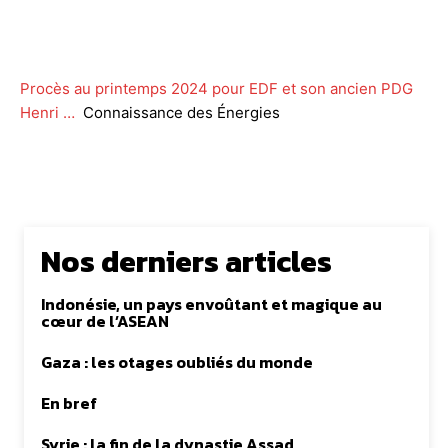
Facebook
Twitter
WhatsApp
Lin
Procès au printemps 2024 pour EDF et son ancien PDG
Henri …
Connaissance des Énergies
Nos derniers articles
Indonésie, un pays envoûtant et magique au
cœur de l’ASEAN
Gaza : les otages oubliés du monde
En bref
Syrie : la fin de la dynastie Assad