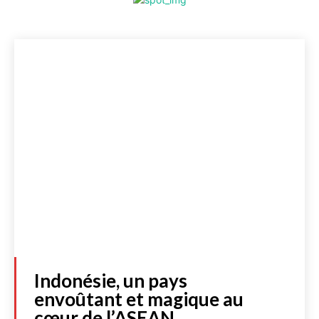
Lire les actualités
DOSSIERS SPÉCIAUX
FRANCE
Indonésie, un pays
INTERNATIONAL
envoûtant et magique au
cœur de l’ASEAN
CULTURE & SOCIÉTÉ