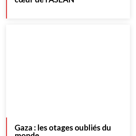
LIBRAIRIE
S'abonner
JE M'INSCRIS À LA NEWSLETTER
J'accepte de recevoir la newsletter et les dernières actualités de
l’essentiel. Cliquez
ici
pour consulter notre politique de protection
des données personnelles.
Acheter
Gaza : les otages oubliés du
monde