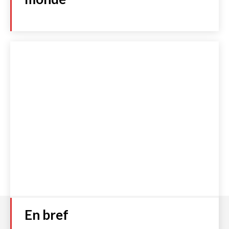
Numéro 93
Plage
2,00
€
–
4,00
€
de
prix :
Choix des options
2,00 €
à
4,00 €
Accueil
S’abonner
Boutique
Qui sommes-nous ?
Contact
Politique de cookies (UE)
Mentions légales et C.G.V
Politique de Confidentialité
En bref