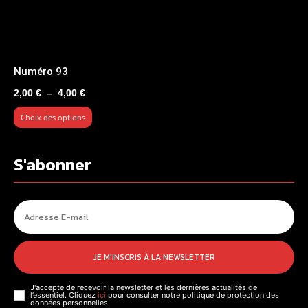
Numéro 93
Plage
2,00
€
–
4,00
€
de
Choix des options
prix :
2,00 €
à
S'abonner
4,00 €
JE M'INSCRIS À LA NEWSLETTER
J'accepte de recevoir la newsletter et les dernières actualités de
l’essentiel. Cliquez
ici
pour consulter notre politique de protection des
données personnelles.