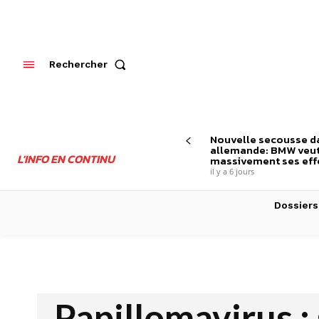
Rechercher
Nouvelle secousse da
allemande: BMW veut
L'INFO EN CONTINU
massivement ses effe
il y a 6 jours
Dossiers
Papillomavirus :