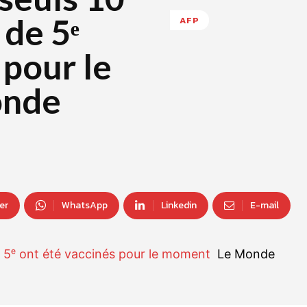
 de 5ᵉ
AFP
 pour le
onde
er
WhatsApp
Linkedin
E-mail
de 5ᵉ ont été vaccinés pour le moment
Le Monde