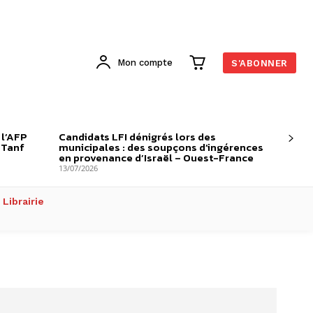
Mon compte
S'ABONNER
 l’AFP
Candidats LFI dénigrés lors des
-Tanf
municipales : des soupçons d’ingérences
en provenance d’Israël – Ouest-France
13/07/2026
Librairie