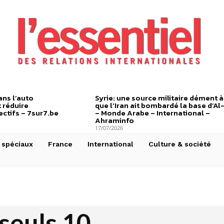
ns l’auto
Syrie: une source militaire dément à
 réduire
que l’Iran ait bombardé la base d’Al
ctifs – 7sur7.be
– Monde Arabe – International –
Ahraminfo
17/07/2026
 spéciaux
France
International
Culture & société
 seuls 10