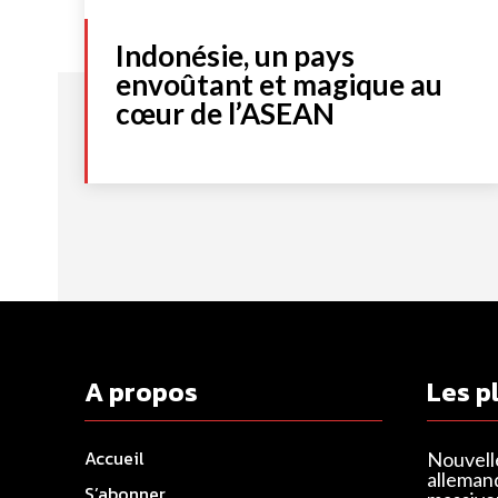
Indonésie, un pays
envoûtant et magique au
cœur de l’ASEAN
A propos
Les p
Accueil
Nouvell
alleman
S’abonner