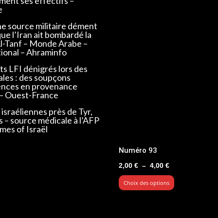
ent ses effectifs –
e
ne source militaire dément
que l’Iran ait bombardé la
Al-Tanf – Monde Arabe –
tional – Ahraminfo
s LFI dénigrés lors des
ales : des soupçons
ences en provenance
 – Ouest-France
israéliennes près de Tyr,
s – source médicale à l’AFP
mes of Israël
Numéro 93
Plage
2,00
€
–
4,00
€
de
Choix des options
prix :
2,00 €
à