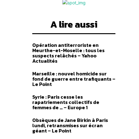
A lire aussi
heter
Opération antiterroriste en
Meurthe-et-Moselle : tous les
suspects relâchés – Yahoo
Actualités
Marseille : nouvel homicide sur
fond de guerre entre trafiquants –
Le Point
Syrie : Paris cesse les
rapatriements collectifs de
o 93
femmes de … – Europe 1
Plage
–
4,00
€
de
Obsèques de Jane Birkin à Paris
lundi, retransmises sur écran
prix :
des options
géant – Le Point
2,00 €
à