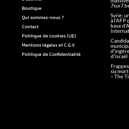
massivem
7sur7.b
Boutique
Syrie: u
Qui sommes-nous ?
à l’AFP 
base d’
Contact
Interna
Politique de cookies (UE)
Candidat
Mentions légales et C.G.V
municip
d’ingér
Politique de Confidentialité
d’Israël
Frappes 
six mort
– The Ti