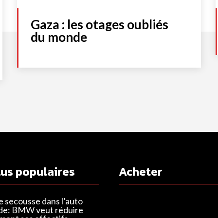
Gaza : les otages oubliés
du monde
lus populaires
Acheter
e secousse dans l’auto
de: BMW veut réduire