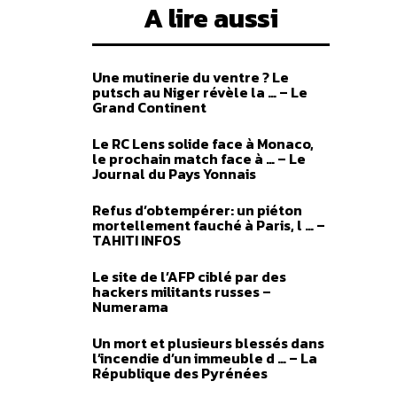
A lire aussi
Une mutinerie du ventre ? Le
putsch au Niger révèle la … – Le
Grand Continent
Le RC Lens solide face à Monaco,
le prochain match face à … – Le
Journal du Pays Yonnais
Refus d’obtempérer: un piéton
mortellement fauché à Paris, l … –
TAHITI INFOS
Le site de l’AFP ciblé par des
hackers militants russes –
Numerama
Un mort et plusieurs blessés dans
l’incendie d’un immeuble d … – La
République des Pyrénées