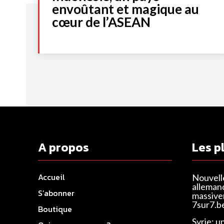
envoûtant et magique au
cœur de l’ASEAN
A propos
Les p
Accueil
Nouvell
alleman
S’abonner
massivem
7sur7.b
Boutique
Syrie: u