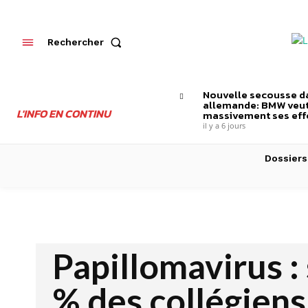
Rechercher
Nouvelle secousse da
allemande: BMW veut
L'INFO EN CONTINU
massivement ses effe
il y a 6 jours
Dossiers
Papillomavirus :
% des collégiens