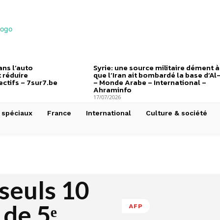
ns l’auto
Syrie: une source militaire dément à
 réduire
que l’Iran ait bombardé la base d’Al
ctifs – 7sur7.be
– Monde Arabe – International –
Ahraminfo
17/07/2026
 spéciaux
France
International
Culture & société
 seuls 10
 de 5ᵉ
AFP