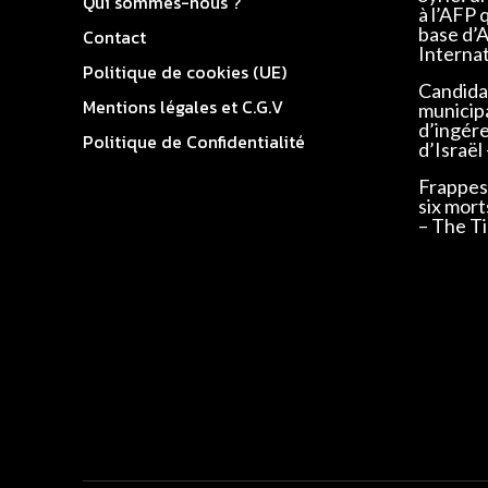
Qui sommes-nous ?
à l’AFP 
base d’
Contact
Interna
Politique de cookies (UE)
Candidat
Mentions légales et C.G.V
municip
d’ingér
Politique de Confidentialité
d’Israël
Frappes 
six mort
– The Ti