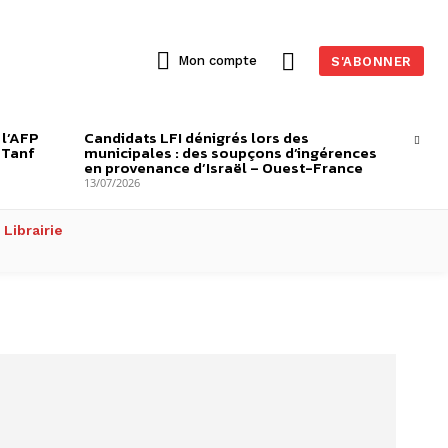
Mon compte
S'ABONNER
 l’AFP
Candidats LFI dénigrés lors des
-Tanf
municipales : des soupçons d’ingérences
en provenance d’Israël – Ouest-France
13/07/2026
Librairie