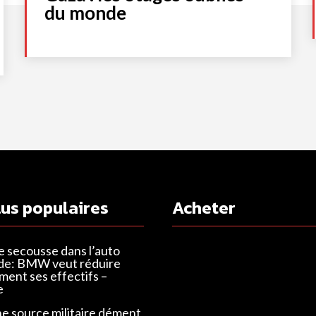
du monde
lus populaires
Acheter
e secousse dans l’auto
de: BMW veut réduire
ent ses effectifs –
e
ne source militaire dément