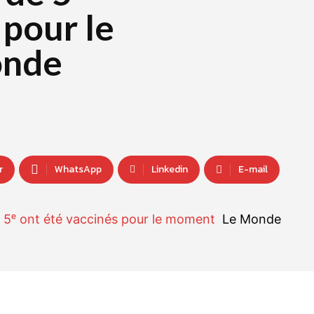
 pour le
onde
r
WhatsApp
Linkedin
E-mail
de 5ᵉ ont été vaccinés pour le moment
Le Monde