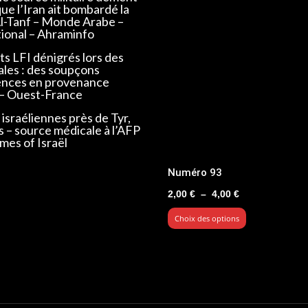
que l’Iran ait bombardé la
Al-Tanf – Monde Arabe –
tional – Ahraminfo
s LFI dénigrés lors des
ales : des soupçons
ences en provenance
 – Ouest-France
israéliennes près de Tyr,
s – source médicale à l’AFP
mes of Israël
Numéro 93
Plage
2,00
€
–
4,00
€
de
Choix des options
prix :
2,00 €
à
4,00 €