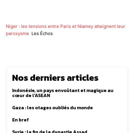
Facebook
Twitter
WhatsApp
Lin
Niger : les tensions entre Paris et Niamey atteignent leur
paroxysme
Les Échos
Nos derniers articles
Indonésie, un pays envoûtant et magique au
cœur de l’ASEAN
Gaza : les otages oubliés du monde
En bref
Syrie : la fin de la dynastie Assad