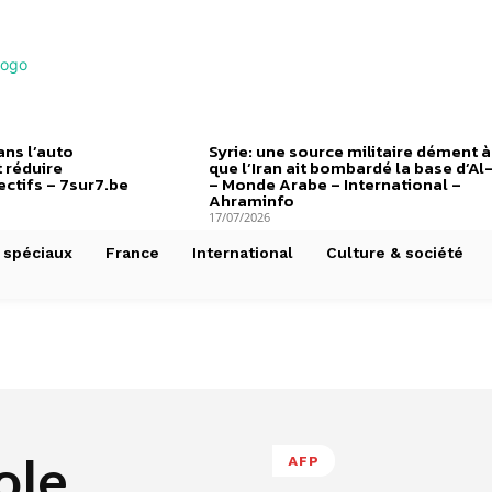
ns l’auto
Syrie: une source militaire dément à
 réduire
que l’Iran ait bombardé la base d’Al
ctifs – 7sur7.be
– Monde Arabe – International –
Ahraminfo
17/07/2026
 spéciaux
France
International
Culture & société
ole
AFP