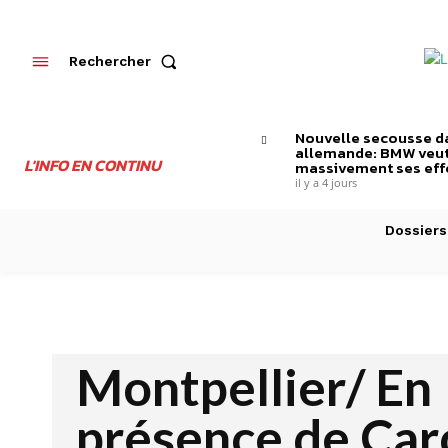
Rechercher
Nouvelle secousse da
allemande: BMW veut
L'INFO EN CONTINU
massivement ses effe
il y a 4 jours
Dossiers
Montpellier/ En
présence de Car