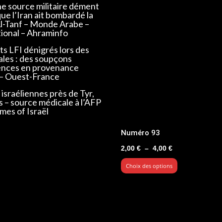
ne source militaire dément
que l’Iran ait bombardé la
Al-Tanf – Monde Arabe –
tional – Ahraminfo
s LFI dénigrés lors des
ales : des soupçons
ences en provenance
 – Ouest-France
israéliennes près de Tyr,
s – source médicale à l’AFP
mes of Israël
Numéro 93
Plage
2,00
€
–
4,00
€
de
Choix des options
prix :
2,00 €
à
4,00 €