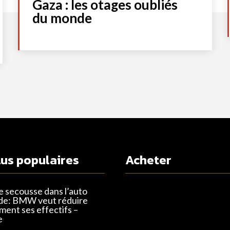
Gaza : les otages oubliés
du monde
lus populaires
Acheter
e secousse dans l’auto
de: BMW veut réduire
ent ses effectifs –
e