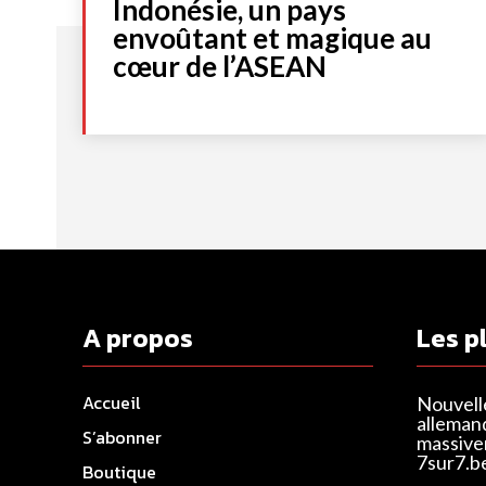
Indonésie, un pays
envoûtant et magique au
cœur de l’ASEAN
A propos
Les p
Accueil
Nouvell
alleman
S’abonner
massivem
7sur7.b
Boutique