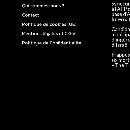
Syrie: u
Qui sommes-nous ?
à l’AFP 
base d’
Contact
Interna
Politique de cookies (UE)
Candidat
Mentions légales et C.G.V
municip
d’ingér
Politique de Confidentialité
d’Israël
Frappes 
six mort
– The Ti