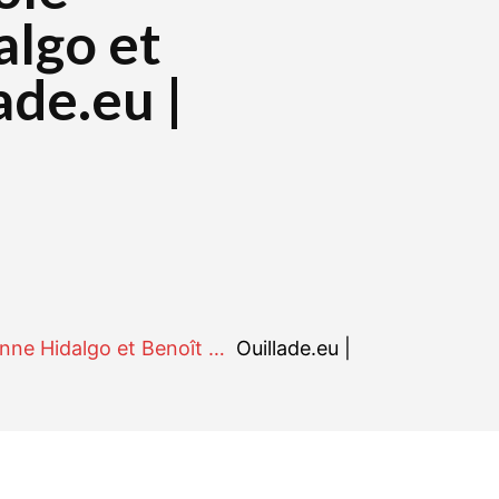
algo et
ade.eu |
r
WhatsApp
Linkedin
E-mail
Anne Hidalgo et Benoît …
Ouillade.eu |