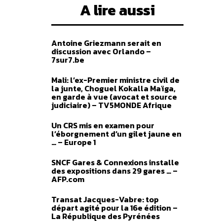
A lire aussi
Antoine Griezmann serait en
discussion avec Orlando –
7sur7.be
Mali: l’ex-Premier ministre civil de
la junte, Choguel Kokalla Maïga,
en garde à vue (avocat et source
judiciaire) – TV5MONDE Afrique
Un CRS mis en examen pour
l’éborgnement d’un gilet jaune en
… – Europe 1
SNCF Gares & Connexions installe
des expositions dans 29 gares … –
AFP.com
Transat Jacques-Vabre: top
départ agité pour la 16e édition –
La République des Pyrénées