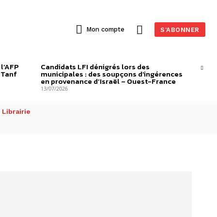
Mon compte
S'ABONNER
 l’AFP
Candidats LFI dénigrés lors des
-Tanf
municipales : des soupçons d’ingérences
en provenance d’Israël – Ouest-France
13/07/2026
Librairie