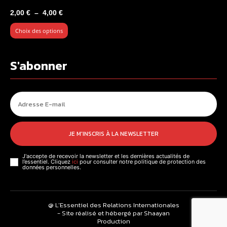
Plage
2,00
€
–
4,00
€
de
Choix des options
prix :
2,00 €
à
S'abonner
4,00 €
JE M'INSCRIS À LA NEWSLETTER
J'accepte de recevoir la newsletter et les dernières actualités de
l’essentiel. Cliquez
ici
pour consulter notre politique de protection des
données personnelles.
@ L’Essentiel des Relations Internationales
- Site réalisé et hébergé par Shaayan
Production