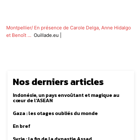
Facebook
Twitter
WhatsApp
Lin
Montpellier/ En présence de Carole Delga, Anne Hidalgo
et Benoît …
Ouillade.eu |
Nos derniers articles
Indonésie, un pays envoûtant et magique au
cœur de l’ASEAN
Gaza : les otages oubliés du monde
En bref
Syrie : la fin de la dynastie Assad