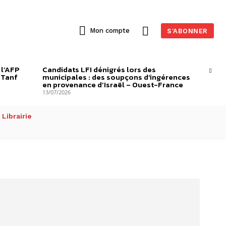
Mon compte
S'ABONNER
 l’AFP
Candidats LFI dénigrés lors des
-Tanf
municipales : des soupçons d’ingérences
en provenance d’Israël – Ouest-France
13/07/2026
Librairie