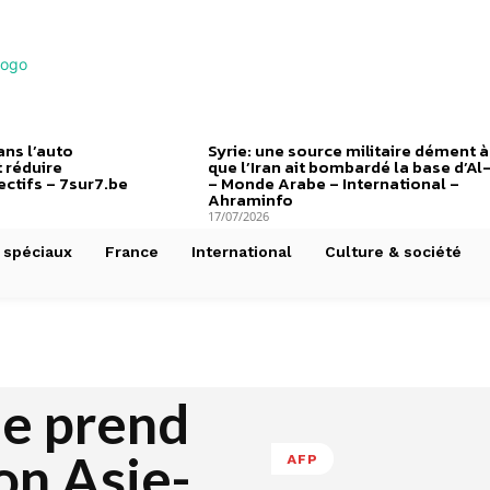
ns l’auto
Syrie: une source militaire dément à
 réduire
que l’Iran ait bombardé la base d’Al
ctifs – 7sur7.be
– Monde Arabe – International –
Ahraminfo
17/07/2026
 spéciaux
France
International
Culture & société
le prend
ion Asie-
AFP