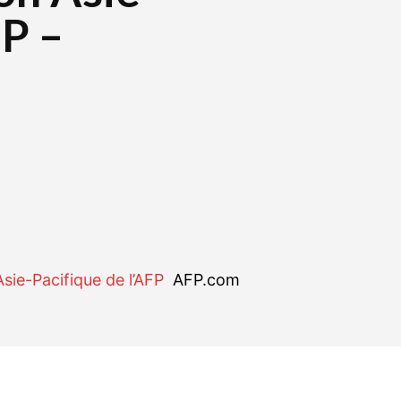
FP –
r
WhatsApp
Linkedin
E-mail
Asie-Pacifique de l’AFP
AFP.com