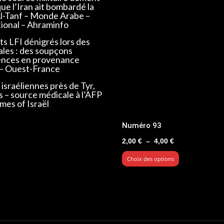
que l’Iran ait bombardé la
Al-Tanf – Monde Arabe –
tional – Ahraminfo
s LFI dénigrés lors des
ales : des soupçons
ences en provenance
 – Ouest-France
israéliennes près de Tyr,
s – source médicale à l’AFP
mes of Israël
Numéro 93
Plage
2,00
€
–
4,00
€
de
Choix des options
prix :
2,00 €
à
4,00 €