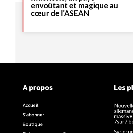
envoûtant et magique au
cœur de l’ASEAN
A propos
Les p
Accueil
Nouvell
alleman
S’abonner
massivem
7sur7.b
Boutique
Syrie: u