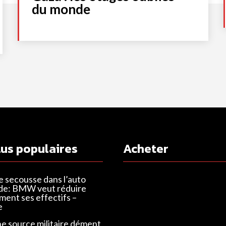
du monde
lus populaires
Acheter
e secousse dans l’auto
de: BMW veut réduire
ent ses effectifs –
e
ne source militaire dément