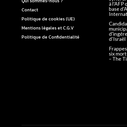
Qui sommes-nous ?
à l’AFP 
base d’
Contact
Interna
Politique de cookies (UE)
Candidat
Mentions légales et C.G.V
municip
d’ingér
Politique de Confidentialité
d’Israël
Frappes 
six mort
– The Ti