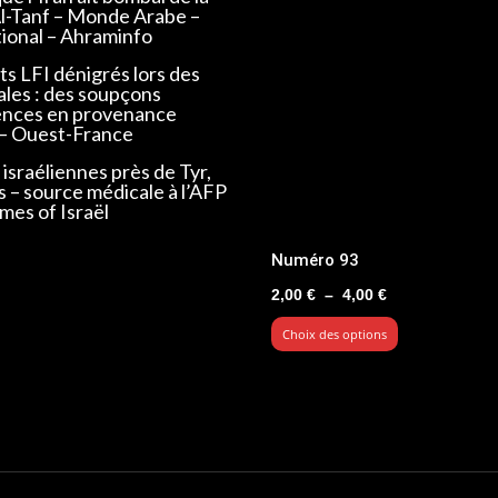
Al-Tanf – Monde Arabe –
tional – Ahraminfo
s LFI dénigrés lors des
ales : des soupçons
ences en provenance
 – Ouest-France
israéliennes près de Tyr,
s – source médicale à l’AFP
mes of Israël
Numéro 93
Plage
2,00
€
–
4,00
€
de
Choix des options
prix :
2,00 €
à
4,00 €