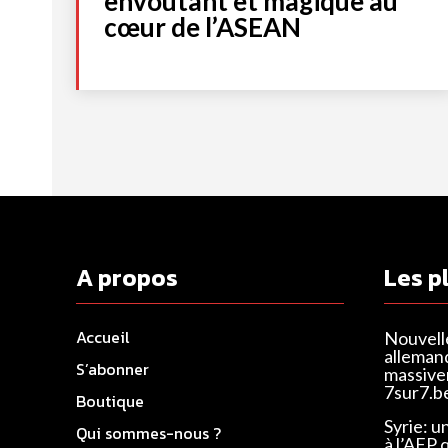
envoûtant et magique au
cœur de l’ASEAN
A propos
Les p
Accueil
Nouvell
alleman
S’abonner
massivem
7sur7.b
Boutique
Syrie: u
Qui sommes-nous ?
à l’AFP 