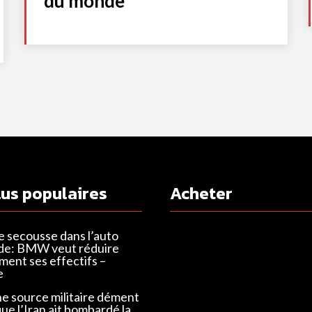
du monde
lus populaires
Acheter
e secousse dans l’auto
de: BMW veut réduire
ent ses effectifs –
e
ne source militaire dément
que l’Iran ait bombardé la