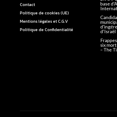
base d’
Contact
Interna
Politique de cookies (UE)
Candidat
Mentions légales et C.G.V
municip
d’ingér
Politique de Confidentialité
d’Israël
Frappes 
six mort
– The Ti