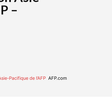
FP –
r
WhatsApp
Linkedin
E-mail
Asie-Pacifique de l’AFP
AFP.com