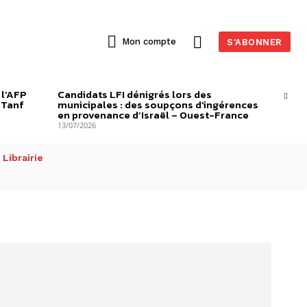
Mon compte
S'ABONNER
 l’AFP
Candidats LFI dénigrés lors des
-Tanf
municipales : des soupçons d’ingérences
en provenance d’Israël – Ouest-France
13/07/2026
Librairie