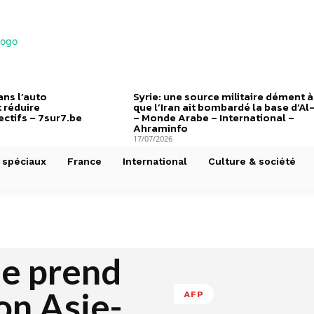
ns l’auto
Syrie: une source militaire dément à
 réduire
que l’Iran ait bombardé la base d’Al
ctifs – 7sur7.be
– Monde Arabe – International –
Ahraminfo
17/07/2026
 spéciaux
France
International
Culture & société
le prend
ion Asie-
AFP