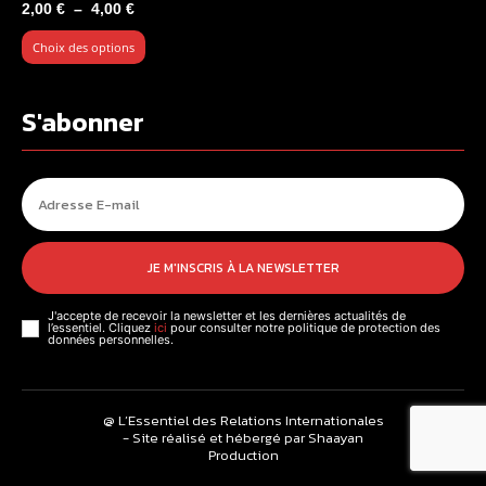
Plage
2,00
€
–
4,00
€
de
Choix des options
prix :
2,00 €
à
S'abonner
4,00 €
JE M'INSCRIS À LA NEWSLETTER
J'accepte de recevoir la newsletter et les dernières actualités de
l’essentiel. Cliquez
ici
pour consulter notre politique de protection des
données personnelles.
@ L’Essentiel des Relations Internationales
- Site réalisé et hébergé par Shaayan
Production