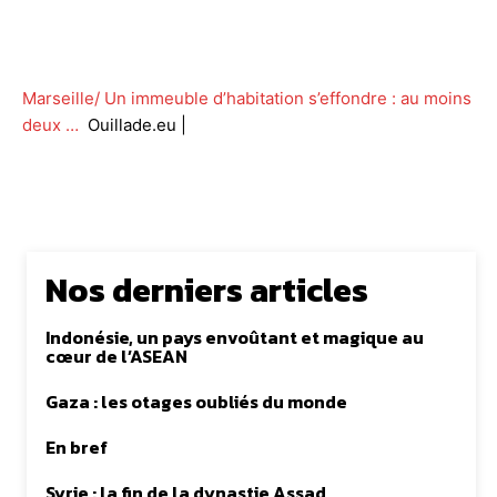
Facebook
Twitter
WhatsApp
Lin
Marseille/ Un immeuble d’habitation s’effondre : au moins
deux …
Ouillade.eu |
Nos derniers articles
Indonésie, un pays envoûtant et magique au
cœur de l’ASEAN
Gaza : les otages oubliés du monde
En bref
Syrie : la fin de la dynastie Assad