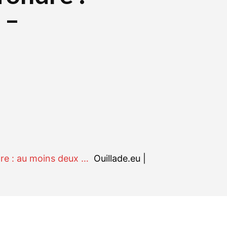
 –
r
WhatsApp
Linkedin
E-mail
dre : au moins deux …
Ouillade.eu |