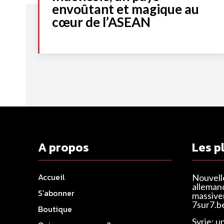
envoûtant et magique au
cœur de l’ASEAN
A propos
Les p
Accueil
Nouvell
alleman
S’abonner
massivem
7sur7.b
Boutique
Syrie: u