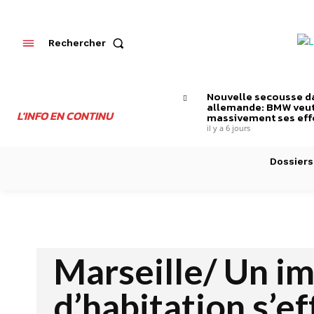
Rechercher
Nouvelle secousse da
allemande: BMW veut
L'INFO EN CONTINU
massivement ses effe
il y a 6 jours
Dossiers
Marseille/ Un i
d’habitation s’ef