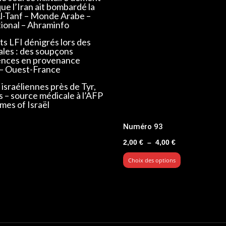
que l’Iran ait bombardé la
Al-Tanf – Monde Arabe –
tional – Ahraminfo
s LFI dénigrés lors des
ales : des soupçons
ences en provenance
 – Ouest-France
israéliennes près de Tyr,
s – source médicale à l’AFP
mes of Israël
Numéro 93
Plage
2,00
€
–
4,00
€
de
Choix des options
prix :
2,00 €
à
4,00 €