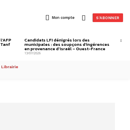
Mon compte
S'ABONNER
 l’AFP
Candidats LFI dénigrés lors des
-Tanf
municipales : des soupçons d’ingérences
en provenance d’Israël – Ouest-France
13/07/2026
Librairie