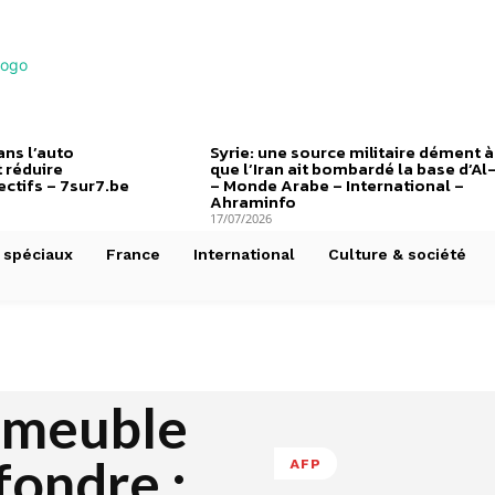
ns l’auto
Syrie: une source militaire dément à
 réduire
que l’Iran ait bombardé la base d’Al
ctifs – 7sur7.be
– Monde Arabe – International –
Ahraminfo
17/07/2026
 spéciaux
France
International
Culture & société
mmeuble
fondre :
AFP