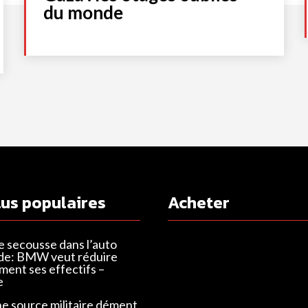
du monde
lus populaires
Acheter
e secousse dans l’auto
de: BMW veut réduire
ent ses effectifs –
e
ne source militaire dément