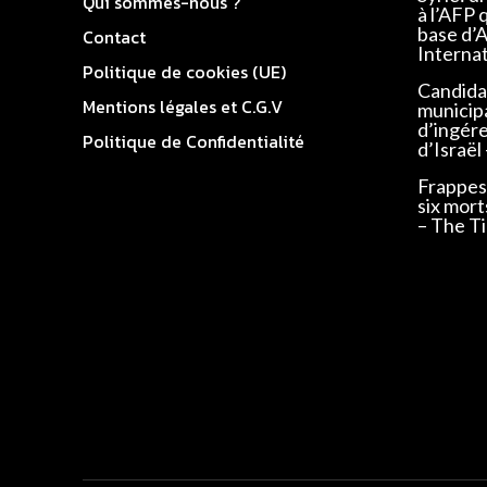
Qui sommes-nous ?
à l’AFP 
base d’
Contact
Interna
Politique de cookies (UE)
Candidat
Mentions légales et C.G.V
municip
d’ingér
Politique de Confidentialité
d’Israël
Frappes 
six mort
– The Ti