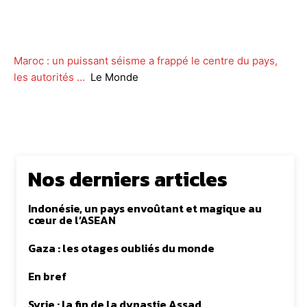
Facebook
Twitter
WhatsApp
Lin
Maroc : un puissant séisme a frappé le centre du pays,
les autorités …
Le Monde
Nos derniers articles
Indonésie, un pays envoûtant et magique au
cœur de l’ASEAN
Gaza : les otages oubliés du monde
En bref
Syrie : la fin de la dynastie Assad