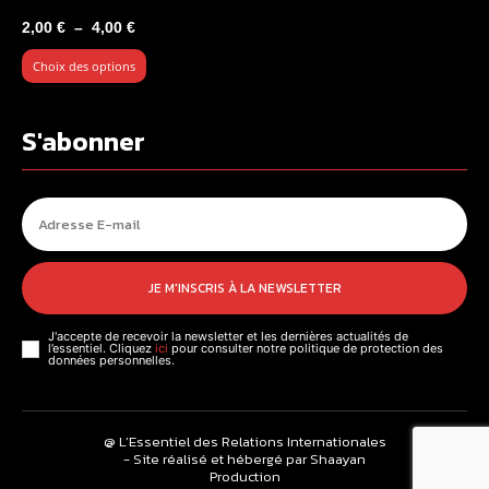
Plage
2,00
€
–
4,00
€
de
Choix des options
prix :
2,00 €
à
S'abonner
4,00 €
JE M'INSCRIS À LA NEWSLETTER
J'accepte de recevoir la newsletter et les dernières actualités de
l’essentiel. Cliquez
ici
pour consulter notre politique de protection des
données personnelles.
@ L’Essentiel des Relations Internationales
- Site réalisé et hébergé par Shaayan
Production