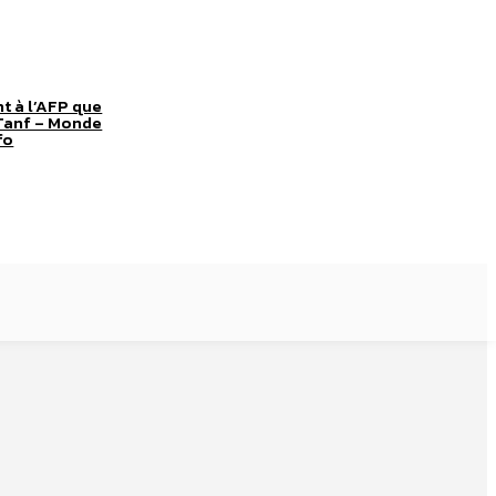
t à l’AFP que
-Tanf – Monde
fo
Soldin, journaliste