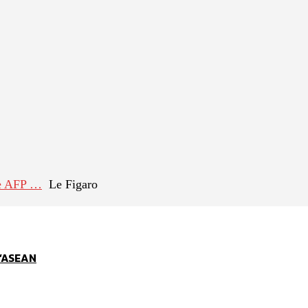
WhatsApp
Linkedin
E-mail
te AFP …
Le Figaro
l’ASEAN