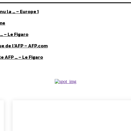
u la … – Europe 1
sme
… – Le Figaro
que de l’AFP – AFP.com
e AFP … – Le Figaro