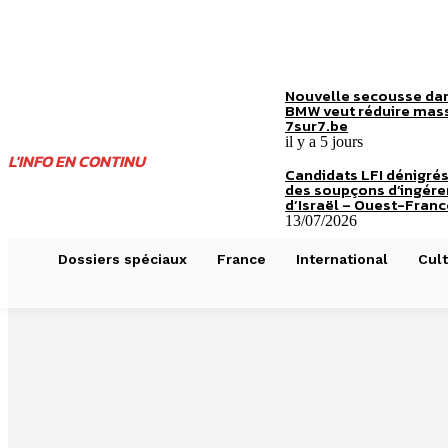
Nouvelle secousse dan
BMW veut réduire mass
7sur7.be
il y a 5 jours
L'INFO EN CONTINU
Candidats LFI dénigrés
des soupçons d’ingér
d’Israël – Ouest-Franc
13/07/2026
Dossiers spéciaux
France
International
Cult
Ligue 1 : Rennes r