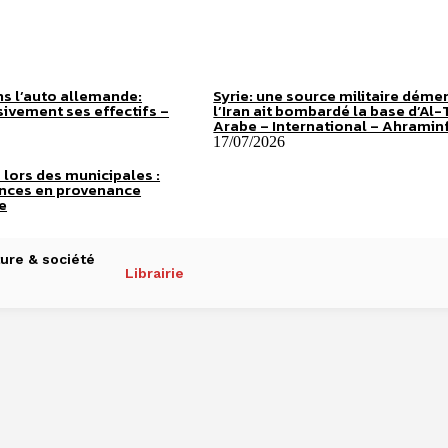
s l’auto allemande:
Syrie: une source militaire démen
ivement ses effectifs –
l’Iran ait bombardé la base d’Al
Arabe – International – Ahramin
17/07/2026
 lors des municipales :
ences en provenance
e
ure & société
Librairie
end hommage à Arman 