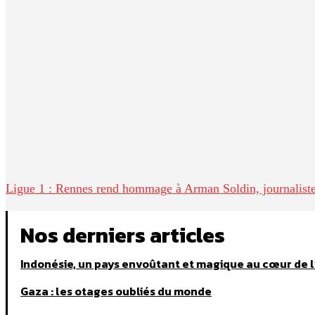
AFP … – Le Figaro
PARTAGER
Facebook
Twitter
Ligue 1 : Rennes rend hommage à Arman Soldin, journalis
Nos derniers articles
Indonésie, un pays envoûtant et magique au cœur de 
Gaza : les otages oubliés du monde