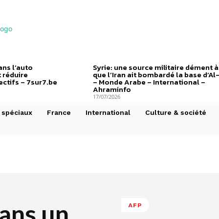
ns l’auto
Syrie: une source militaire dément à
 réduire
que l’Iran ait bombardé la base d’Al
ctifs – 7sur7.be
– Monde Arabe – International –
Ahraminfo
17/07/2026
 spéciaux
France
International
Culture & société
ans un
AFP