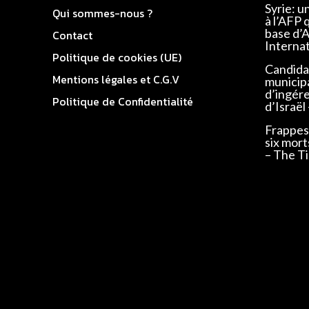
Syrie: u
Qui sommes-nous ?
à l’AFP 
base d’
Contact
Interna
Politique de cookies (UE)
Candidat
Mentions légales et C.G.V
municip
d’ingér
Politique de Confidentialité
d’Israël
Frappes 
six mort
– The Ti