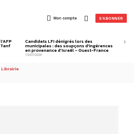
Mon compte
S'ABONNER
 l’AFP
Candidats LFI dénigrés lors des
-Tanf
municipales : des soupçons d’ingérences
en provenance d’Israël – Ouest-France
13/07/2026
Librairie