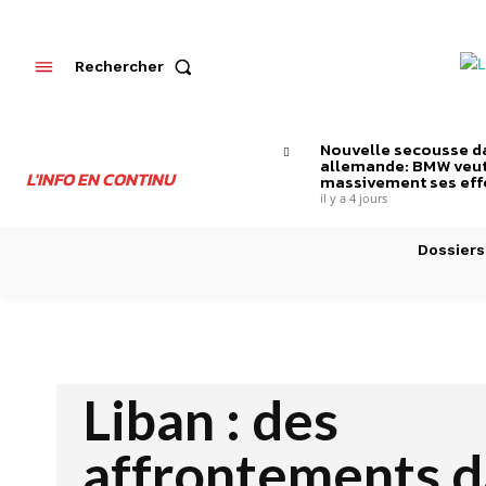
Rechercher
Nouvelle secousse da
allemande: BMW veut
L'INFO EN CONTINU
massivement ses effe
il y a 4 jours
Dossiers
Liban : des
affrontements d