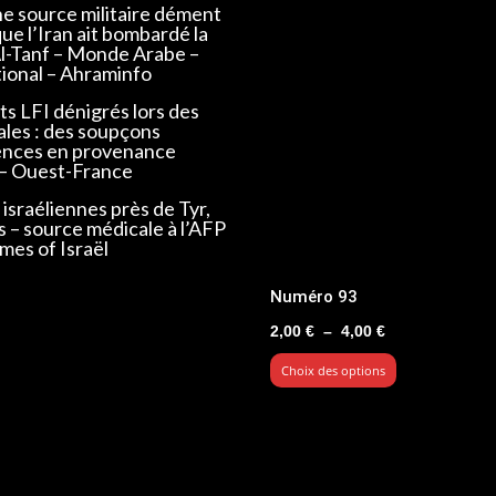
ne source militaire dément
que l’Iran ait bombardé la
Al-Tanf – Monde Arabe –
tional – Ahraminfo
s LFI dénigrés lors des
ales : des soupçons
ences en provenance
 – Ouest-France
israéliennes près de Tyr,
s – source médicale à l’AFP
mes of Israël
Numéro 93
Plage
2,00
€
–
4,00
€
de
Choix des options
prix :
2,00 €
à
4,00 €