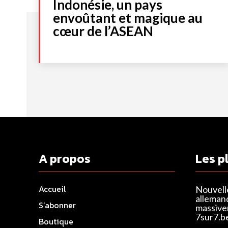
Indonésie, un pays
envoûtant et magique au
cœur de l’ASEAN
A propos
Les p
Accueil
Nouvell
alleman
S’abonner
massivem
7sur7.b
Boutique