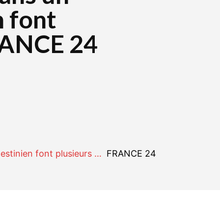
 font
FRANCE 24
r
WhatsApp
Linkedin
E-mail
stinien font plusieurs …
FRANCE 24