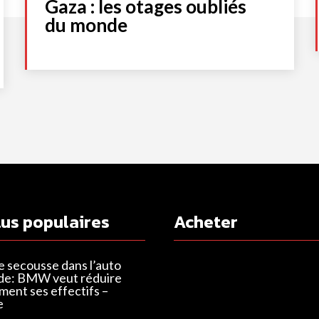
Gaza : les otages oubliés
du monde
lus populaires
Acheter
e secousse dans l’auto
de: BMW veut réduire
ent ses effectifs –
e