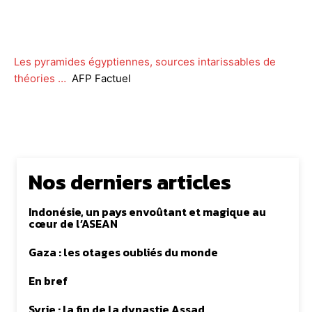
Facebook
Twitter
WhatsApp
Lin
Les pyramides égyptiennes, sources intarissables de
théories …
AFP Factuel
Nos derniers articles
Indonésie, un pays envoûtant et magique au
cœur de l’ASEAN
Gaza : les otages oubliés du monde
En bref
Syrie : la fin de la dynastie Assad