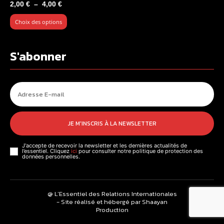
Plage
2,00
€
–
4,00
€
de
Choix des options
prix :
2,00 €
à
S'abonner
4,00 €
JE M'INSCRIS À LA NEWSLETTER
J'accepte de recevoir la newsletter et les dernières actualités de
l’essentiel. Cliquez
ici
pour consulter notre politique de protection des
données personnelles.
@ L’Essentiel des Relations Internationales
- Site réalisé et hébergé par Shaayan
Production