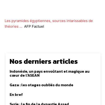
Facebook
Twitter
WhatsApp
Lin
Les pyramides égyptiennes, sources intarissables de
théories …
AFP Factuel
Nos derniers articles
Indonésie, un pays envoûtant et magique au
cœur de l’ASEAN
Gaza : les otages oubliés du monde
En bref
Syrie : la fin de la dynastie Assad