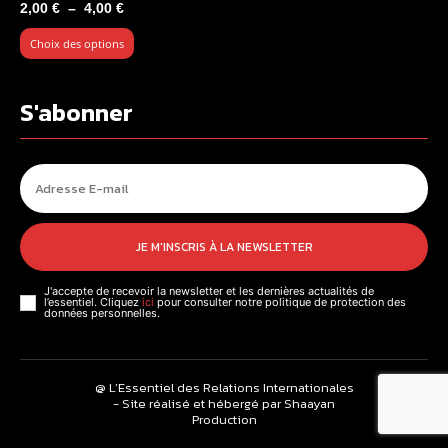
Plage
2,00
€
–
4,00
€
de
Choix des options
prix :
2,00 €
à
S'abonner
4,00 €
JE M'INSCRIS À LA NEWSLETTER
J'accepte de recevoir la newsletter et les dernières actualités de
l’essentiel. Cliquez
ici
pour consulter notre politique de protection des
données personnelles.
@ L’Essentiel des Relations Internationales
- Site réalisé et hébergé par Shaayan
Production