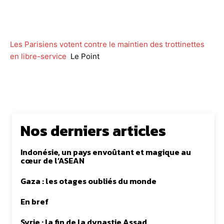
Facebook
Twitter
WhatsApp
Lin
Les Parisiens votent contre le maintien des trottinettes
en libre-service
Le Point
Nos derniers articles
Indonésie, un pays envoûtant et magique au
cœur de l’ASEAN
Gaza : les otages oubliés du monde
En bref
Syrie : la fin de la dynastie Assad