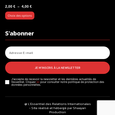
Plage
2,00
€
–
4,00
€
de
Choix des options
prix :
2,00 €
à
S'abonner
4,00 €
JE M'INSCRIS À LA NEWSLETTER
J'accepte de recevoir la newsletter et les dernières actualités de
l’essentiel. Cliquez
ici
pour consulter notre politique de protection des
données personnelles.
@ L’Essentiel des Relations Internationales
- Site réalisé et hébergé par Shaayan
Production