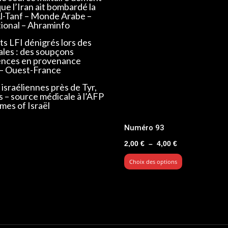
que l’Iran ait bombardé la
Al-Tanf – Monde Arabe –
tional – Ahraminfo
s LFI dénigrés lors des
ales : des soupçons
ences en provenance
 – Ouest-France
israéliennes près de Tyr,
s – source médicale à l’AFP
mes of Israël
Numéro 93
Plage
2,00
€
–
4,00
€
de
Choix des options
prix :
2,00 €
à
4,00 €