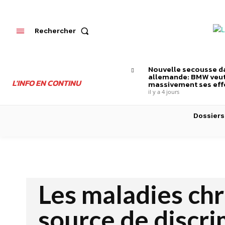
Rechercher
Nouvelle secousse da
allemande: BMW veut
L'INFO EN CONTINU
massivement ses effe
il y a 4 jours
Dossiers
Les maladies ch
source de discri