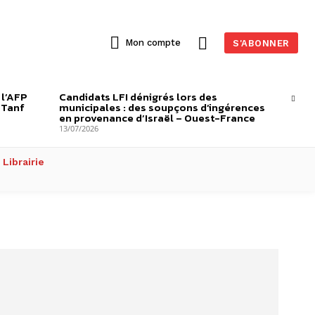
Mon compte
S'ABONNER
 l’AFP
Candidats LFI dénigrés lors des
-Tanf
municipales : des soupçons d’ingérences
en provenance d’Israël – Ouest-France
13/07/2026
Librairie