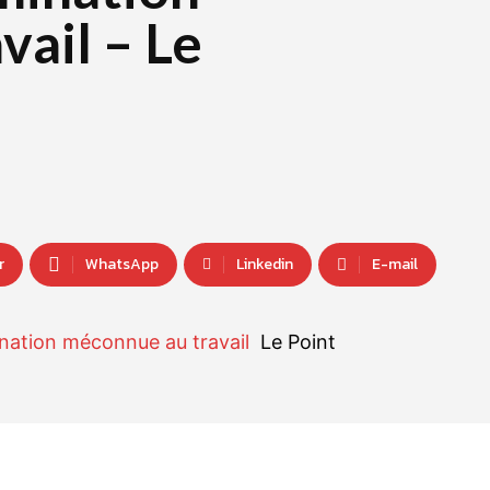
ail – Le
r
WhatsApp
Linkedin
E-mail
ination méconnue au travail
Le Point