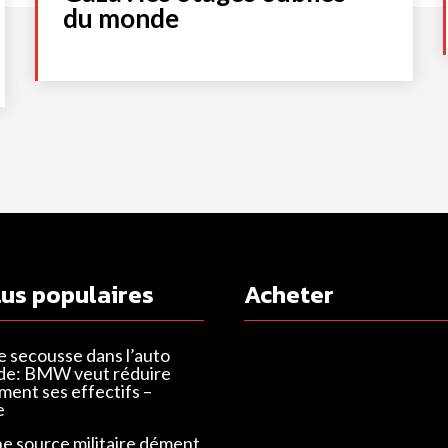
du monde
lus populaires
Acheter
e secousse dans l’auto
de: BMW veut réduire
ent ses effectifs –
e
ne source militaire dément