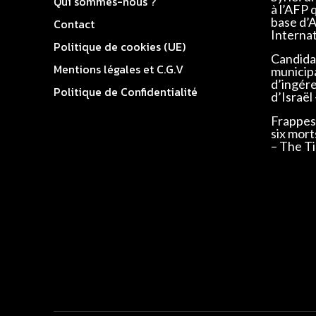
Qui sommes-nous ?
à l’AFP 
base d’
Contact
Interna
Politique de cookies (UE)
Candidat
Mentions légales et C.G.V
municip
d’ingér
Politique de Confidentialité
d’Israël
Frappes 
six mort
– The Ti