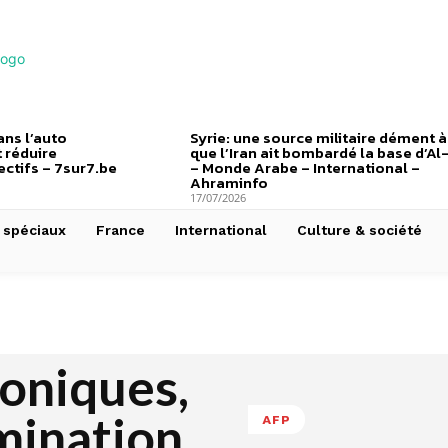
ns l’auto
Syrie: une source militaire dément à
 réduire
que l’Iran ait bombardé la base d’Al
ctifs – 7sur7.be
– Monde Arabe – International –
Ahraminfo
17/07/2026
 spéciaux
France
International
Culture & société
roniques,
mination
AFP