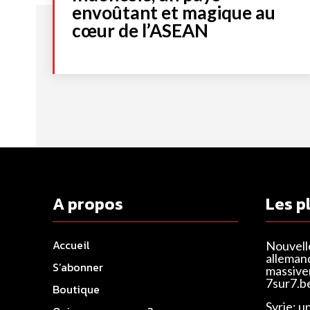
envoûtant et magique au
cœur de l’ASEAN
A propos
Les p
Accueil
Nouvell
alleman
S’abonner
massivem
7sur7.b
Boutique
Syrie: u