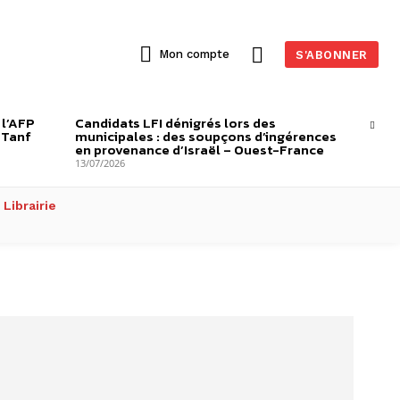
Mon compte
S'ABONNER
 l’AFP
Candidats LFI dénigrés lors des
-Tanf
municipales : des soupçons d’ingérences
en provenance d’Israël – Ouest-France
13/07/2026
Librairie