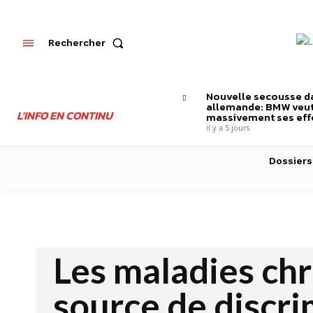
Rechercher
Nouvelle secousse da
allemande: BMW veut
L'INFO EN CONTINU
massivement ses effe
il y a 5 jours
Dossiers
Les maladies ch
source de discri