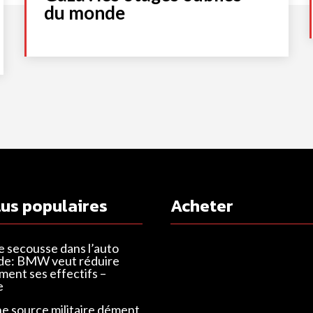
du monde
lus populaires
Acheter
e secousse dans l’auto
de: BMW veut réduire
ent ses effectifs –
e
ne source militaire dément