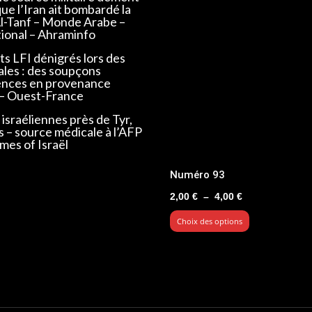
que l’Iran ait bombardé la
Al-Tanf – Monde Arabe –
tional – Ahraminfo
s LFI dénigrés lors des
ales : des soupçons
ences en provenance
 – Ouest-France
israéliennes près de Tyr,
s – source médicale à l’AFP
mes of Israël
Numéro 93
Plage
2,00
€
–
4,00
€
de
Choix des options
prix :
2,00 €
à
4,00 €