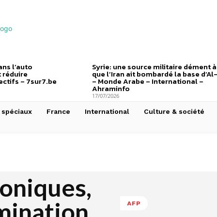
ns l’auto
Syrie: une source militaire dément à
 réduire
que l’Iran ait bombardé la base d’Al
ctifs – 7sur7.be
– Monde Arabe – International –
Ahraminfo
17/07/2026
 spéciaux
France
International
Culture & société
roniques,
mination
AFP