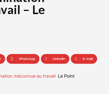
ail – Le
r
WhatsApp
Linkedin
E-mail
ination méconnue au travail
Le Point