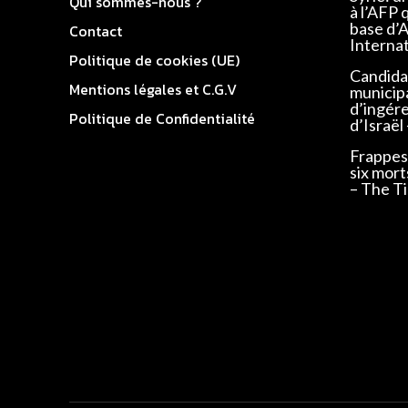
Qui sommes-nous ?
à l’AFP 
base d’
Contact
Interna
Politique de cookies (UE)
Candidat
Mentions légales et C.G.V
municip
d’ingér
Politique de Confidentialité
d’Israël
Frappes 
six mort
– The Ti