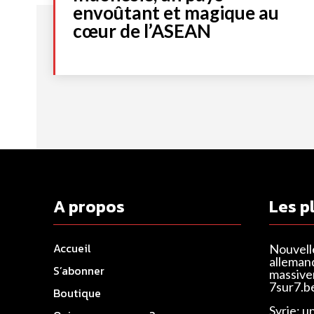
envoûtant et magique au
cœur de l’ASEAN
A propos
Les p
Accueil
Nouvell
alleman
S’abonner
massivem
7sur7.b
Boutique
Syrie: u