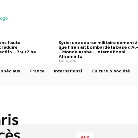
ns l’auto
Syrie: une source militaire dément à
 réduire
que l’Iran ait bombardé la base d’Al
ctifs – 7sur7.be
– Monde Arabe – International –
Ahraminfo
17/07/2026
 spéciaux
France
International
Culture & société
ris
cès
AFP