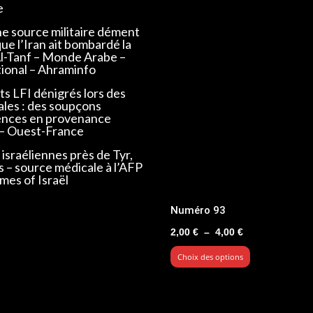
e
ne source militaire dément
que l’Iran ait bombardé la
Al-Tanf – Monde Arabe –
tional – Ahraminfo
s LFI dénigrés lors des
ales : des soupçons
ences en provenance
 – Ouest-France
israéliennes près de Tyr,
s – source médicale à l’AFP
mes of Israël
Numéro 93
Plage
2,00
€
–
4,00
€
de
Choix des options
prix :
2,00 €
à
4,00 €