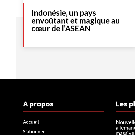
Indonésie, un pays
envoûtant et magique au
cœur de l’ASEAN
A propos
Les p
Accueil
Nouvell
alleman
S’abonner
massivem