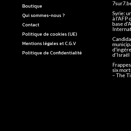
7sur7.b
Boutique
Syrie: u
Qui sommes-nous ?
à l’AFP 
base d’
Contact
Interna
Politique de cookies (UE)
Candidat
Mentions légales et C.G.V
municip
d’ingér
Politique de Confidentialité
d’Israël
Frappes 
six mort
– The Ti