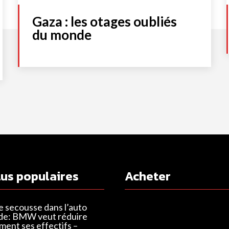
Gaza : les otages oubliés
du monde
lus populaires
Acheter
e secousse dans l’auto
de: BMW veut réduire
ent ses effectifs –