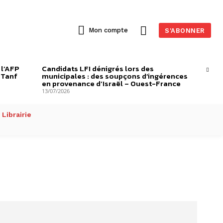
Mon compte
S'ABONNER
 l’AFP
Candidats LFI dénigrés lors des
-Tanf
municipales : des soupçons d’ingérences
en provenance d’Israël – Ouest-France
13/07/2026
Librairie