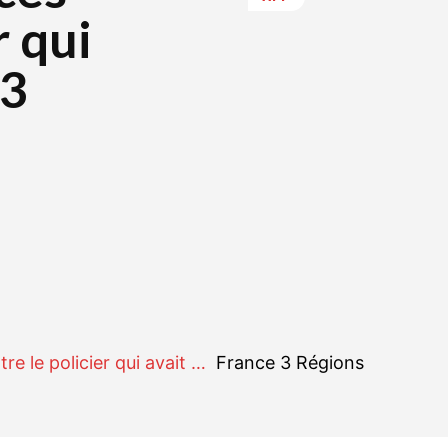
r qui
 3
r
WhatsApp
Linkedin
E-mail
e le policier qui avait …
France 3 Régions