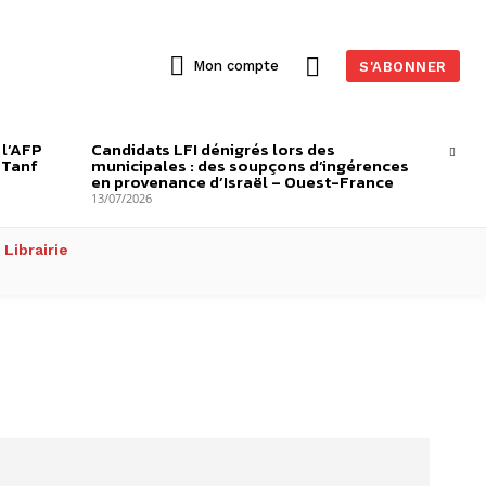
Mon compte
S'ABONNER
 l’AFP
Candidats LFI dénigrés lors des
-Tanf
municipales : des soupçons d’ingérences
en provenance d’Israël – Ouest-France
13/07/2026
Librairie