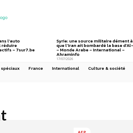
ns l’auto
Syrie: une source militaire dément à
 réduire
que l’Iran ait bombardé la base d’Al
ctifs – 7sur7.be
– Monde Arabe – International –
Ahraminfo
17/07/2026
 spéciaux
France
International
Culture & société
t
s
AFP