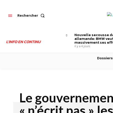
Rechercher
Nouvelle secousse da
allemande: BMW veut
L'INFO EN CONTINU
massivement ses effe
il y a 4 jours
Dossiers
Le gouvernemen
« n’écrit pas » le