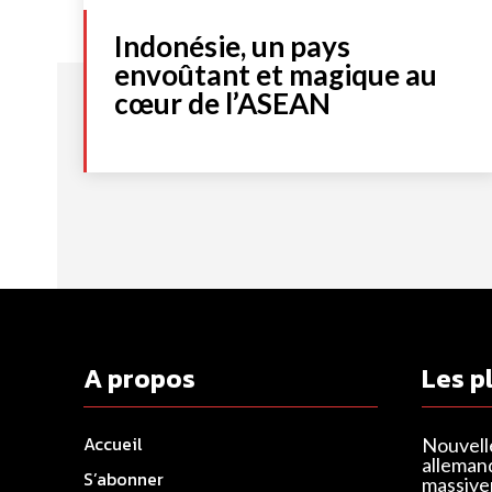
Indonésie, un pays
envoûtant et magique au
cœur de l’ASEAN
A propos
Les p
Accueil
Nouvell
alleman
S’abonner
massivem