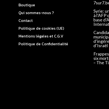
7sur7.b
Boutique
Syrie: u
Qui sommes-nous ?
à l’AFP 
base d’
Contact
Interna
Politique de cookies (UE)
Candidat
Mentions légales et C.G.V
municip
d’ingér
Politique de Confidentialité
d’Israël
Frappes 
six mort
– The Ti