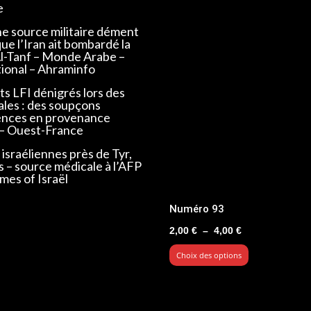
e
ne source militaire dément
que l’Iran ait bombardé la
Al-Tanf – Monde Arabe –
tional – Ahraminfo
s LFI dénigrés lors des
ales : des soupçons
ences en provenance
 – Ouest-France
israéliennes près de Tyr,
s – source médicale à l’AFP
mes of Israël
Numéro 93
Plage
2,00
€
–
4,00
€
de
Choix des options
prix :
2,00 €
à
4,00 €