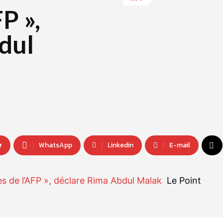
P »,
dul
r
WhatsApp
Linkedin
E-mail
s de l’AFP », déclare Rima Abdul Malak
Le Point