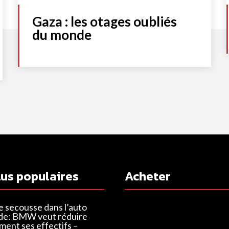
Gaza : les otages oubliés
du monde
lus populaires
Acheter
e secousse dans l’auto
de: BMW veut réduire
ent ses effectifs –