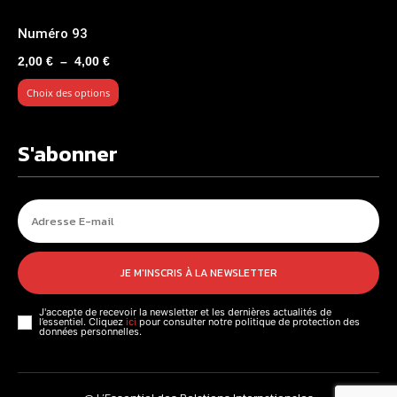
Numéro 93
Plage
2,00
€
–
4,00
€
de
Choix des options
prix :
2,00 €
à
S'abonner
4,00 €
JE M'INSCRIS À LA NEWSLETTER
J'accepte de recevoir la newsletter et les dernières actualités de
l’essentiel. Cliquez
ici
pour consulter notre politique de protection des
données personnelles.