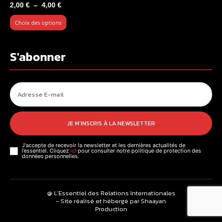
Plage
2,00
€
–
4,00
€
de
Choix des options
prix :
2,00 €
à
S'abonner
4,00 €
JE M'INSCRIS À LA NEWSLETTER
J'accepte de recevoir la newsletter et les dernières actualités de
l’essentiel. Cliquez
ici
pour consulter notre politique de protection des
données personnelles.
@ L’Essentiel des Relations Internationales
- Site réalisé et hébergé par Shaayan
Production