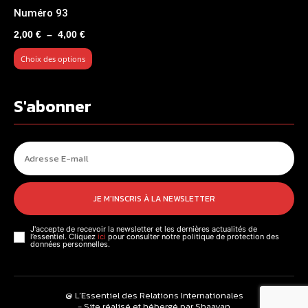
Numéro 93
Plage
2,00
€
–
4,00
€
de
Choix des options
prix :
2,00 €
à
S'abonner
4,00 €
JE M'INSCRIS À LA NEWSLETTER
J'accepte de recevoir la newsletter et les dernières actualités de
l’essentiel. Cliquez
ici
pour consulter notre politique de protection des
données personnelles.
@ L’Essentiel des Relations Internationales
- Site réalisé et hébergé par Shaayan