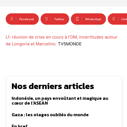
Facebook
Twitter
WhatsApp
Lin
L1: réunion de crise en cours à l’OM, incertitudes autour
de Longoria et Marcelino
TV5MONDE
Nos derniers articles
Indonésie, un pays envoûtant et magique au
cœur de l’ASEAN
Gaza : les otages oubliés du monde
En bref