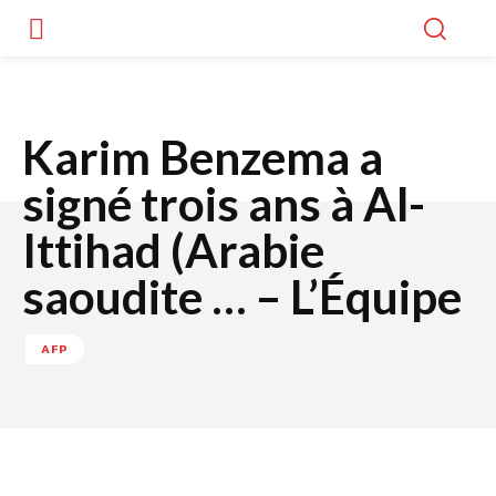
Karim Benzema a
signé trois ans à Al-
Ittihad (Arabie
saoudite … – L’Équipe
AFP
Facebook
Twitter
WhatsApp
Lin