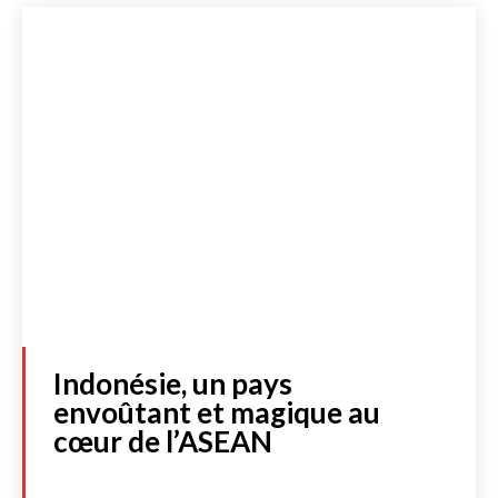
Lire les actualités
DOSSIERS SPÉCIAUX
Indonésie, un pays
FRANCE
envoûtant et magique au
INTERNATIONAL
cœur de l’ASEAN
CULTURE & SOCIÉTÉ