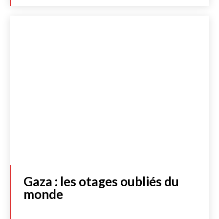
LIBRAIRIE
S'abonner
JE M'INSCRIS À LA NEWSLETTER
J'accepte de recevoir la newsletter et les dernières actualités de
l’essentiel. Cliquez
ici
pour consulter notre politique de protection
des données personnelles.
Acheter
Gaza : les otages oubliés du
monde