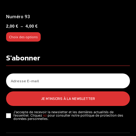
Numéro 93
Plage
2,00
€
–
4,00
€
de
Choix des options
prix :
2,00 €
à
S'abonner
4,00 €
JE M'INSCRIS À LA NEWSLETTER
J'accepte de recevoir la newsletter et les dernières actualités de
l’essentiel. Cliquez
ici
pour consulter notre politique de protection des
données personnelles.