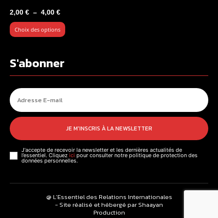
Plage
2,00
€
–
4,00
€
de
Choix des options
prix :
2,00 €
à
S'abonner
4,00 €
JE M'INSCRIS À LA NEWSLETTER
J'accepte de recevoir la newsletter et les dernières actualités de
l’essentiel. Cliquez
ici
pour consulter notre politique de protection des
données personnelles.
@ L’Essentiel des Relations Internationales
- Site réalisé et hébergé par Shaayan
Production