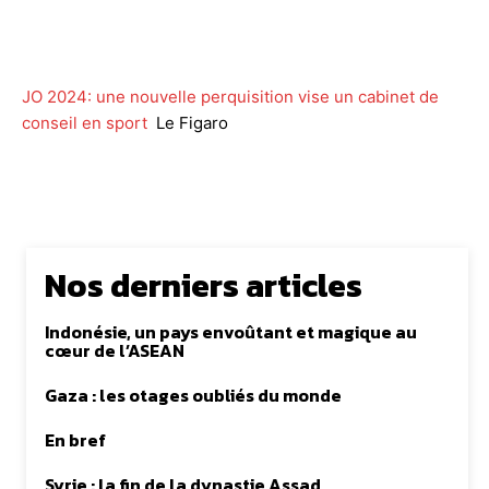
Facebook
Twitter
WhatsApp
Lin
JO 2024: une nouvelle perquisition vise un cabinet de
conseil en sport
Le Figaro
Nos derniers articles
Indonésie, un pays envoûtant et magique au
cœur de l’ASEAN
Gaza : les otages oubliés du monde
En bref
Syrie : la fin de la dynastie Assad