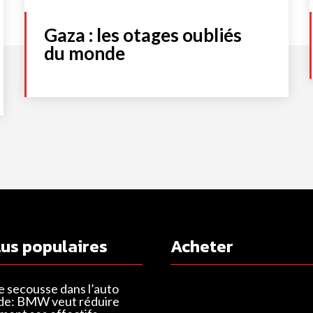
Gaza : les otages oubliés
du monde
lus populaires
Acheter
e secousse dans l’auto
de: BMW veut réduire