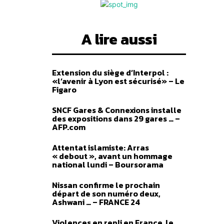
A lire aussi
Extension du siège d’Interpol :
«l’avenir à Lyon est sécurisé» – Le
Figaro
SNCF Gares & Connexions installe
des expositions dans 29 gares … –
AFP.com
Attentat islamiste: Arras
« debout », avant un hommage
national lundi – Boursorama
Nissan confirme le prochain
départ de son numéro deux,
Ashwani … – FRANCE 24
Violences en repli en France, le