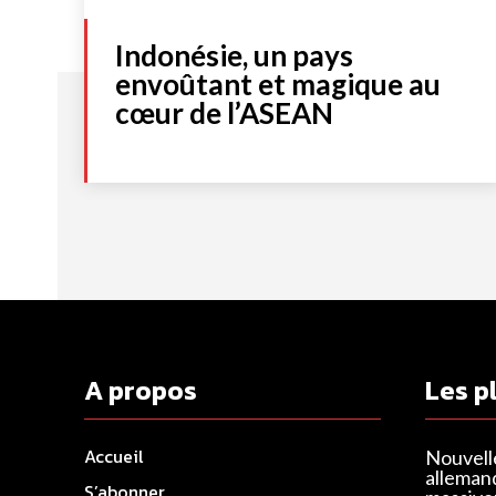
Indonésie, un pays
envoûtant et magique au
cœur de l’ASEAN
A propos
Les p
Accueil
Nouvell
alleman
S’abonner