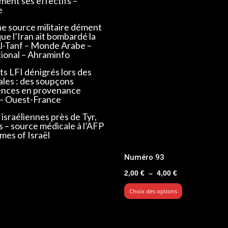
ent ses effectifs –
e
ne source militaire dément
que l’Iran ait bombardé la
Al-Tanf – Monde Arabe –
tional – Ahraminfo
s LFI dénigrés lors des
ales : des soupçons
ences en provenance
 – Ouest-France
israéliennes près de Tyr,
s – source médicale à l’AFP
mes of Israël
Numéro 93
Plage
2,00
€
–
4,00
€
de
Choix des options
prix :
2,00 €
à