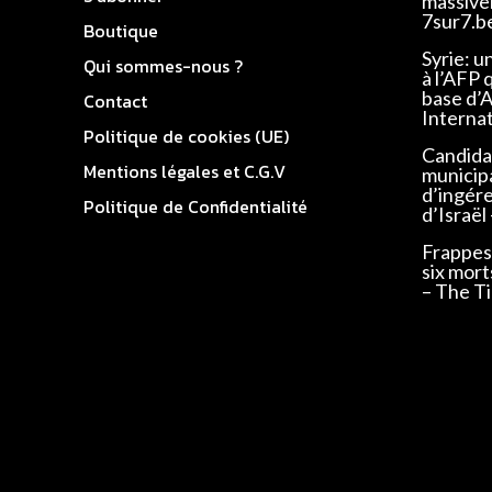
massivem
7sur7.b
Boutique
Syrie: u
Qui sommes-nous ?
à l’AFP 
base d’
Contact
Interna
Politique de cookies (UE)
Candidat
Mentions légales et C.G.V
municip
d’ingér
Politique de Confidentialité
d’Israël
Frappes 
six mort
– The Ti