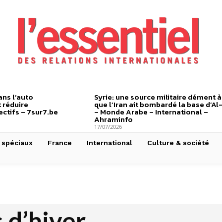
ns l’auto
Syrie: une source militaire dément à
 réduire
que l’Iran ait bombardé la base d’Al
ctifs – 7sur7.be
– Monde Arabe – International –
Ahraminfo
17/07/2026
 spéciaux
France
International
Culture & société
 d’hiver