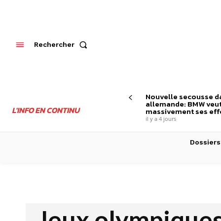
Rechercher
Nouvelle secousse da
allemande: BMW veut
L'INFO EN CONTINU
massivement ses effe
il y a 4 jours
Dossiers
Jeux olympiques