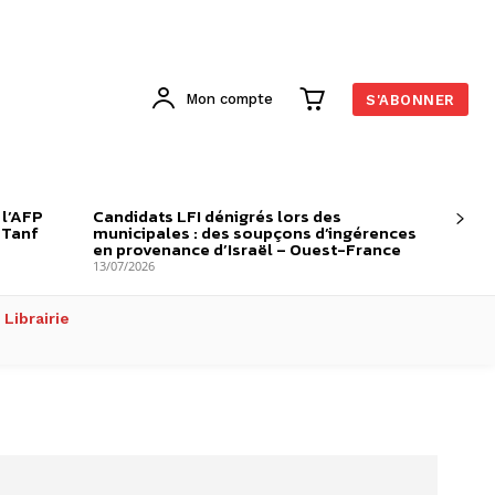
Mon compte
S'ABONNER
 l’AFP
Candidats LFI dénigrés lors des
-Tanf
municipales : des soupçons d’ingérences
en provenance d’Israël – Ouest-France
13/07/2026
Librairie