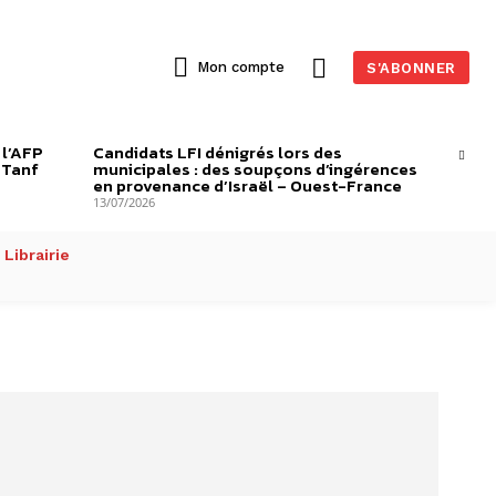
Mon compte
S'ABONNER
 l’AFP
Candidats LFI dénigrés lors des
-Tanf
municipales : des soupçons d’ingérences
en provenance d’Israël – Ouest-France
13/07/2026
Librairie