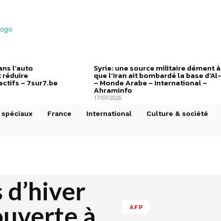
ns l’auto
Syrie: une source militaire dément à
 réduire
que l’Iran ait bombardé la base d’Al
ctifs – 7sur7.be
– Monde Arabe – International –
Ahraminfo
17/07/2026
 spéciaux
France
International
Culture & société
 d’hiver
ouverte à
AFP