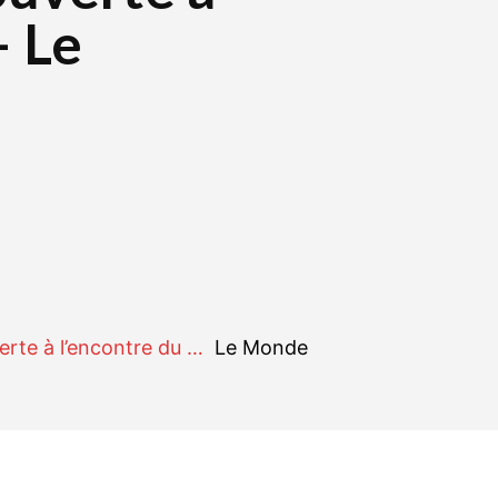
– Le
r
WhatsApp
Linkedin
E-mail
erte à l’encontre du …
Le Monde