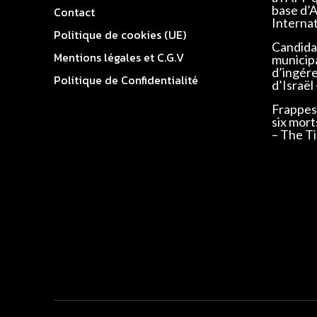
base d’
Contact
Interna
Politique de cookies (UE)
Candidat
Mentions légales et C.G.V
municip
d’ingér
Politique de Confidentialité
d’Israël
Frappes 
six mort
– The Ti