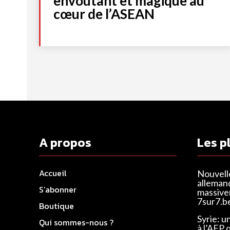
envoûtant et magique au
cœur de l’ASEAN
A propos
Les p
Accueil
Nouvell
alleman
S’abonner
massivem
7sur7.b
Boutique
Syrie: u
Qui sommes-nous ?
à l’AFP 