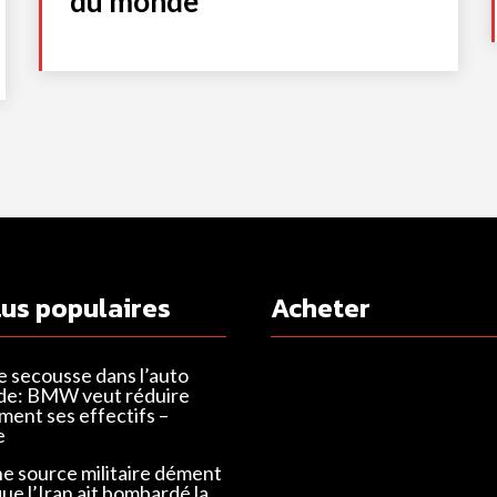
du monde
lus populaires
Acheter
e secousse dans l’auto
de: BMW veut réduire
ent ses effectifs –
e
ne source militaire dément
que l’Iran ait bombardé la