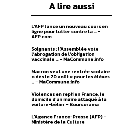
A lire aussi
L’AFP lance un nouveau cours en
ligne pour lutter contre la … –
AFP.com
Soignants : l’Assemblée vote
l’abrogation de l’obligation
vaccinale … – MaCommune.info
Macron veut une rentrée scolaire
« dès le 20 août » pour les élèves
… – MaCommune.info
Violences en repli en France, le
domicile d’un maire attaqué à la
voiture-bélier – Boursorama
L’Agence France-Presse (AFP) –
Ministère de la Culture