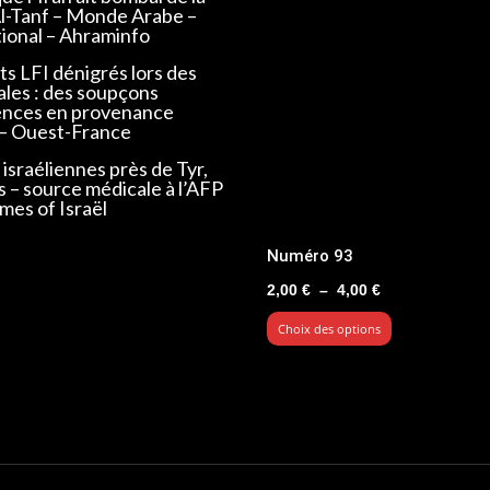
Al-Tanf – Monde Arabe –
tional – Ahraminfo
s LFI dénigrés lors des
ales : des soupçons
ences en provenance
 – Ouest-France
israéliennes près de Tyr,
s – source médicale à l’AFP
mes of Israël
Numéro 93
Plage
2,00
€
–
4,00
€
de
Choix des options
prix :
2,00 €
à
4,00 €