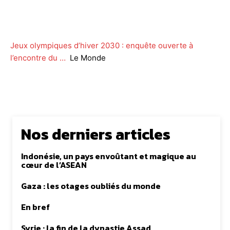
Facebook
Twitter
WhatsApp
Lin
Jeux olympiques d’hiver 2030 : enquête ouverte à
l’encontre du …
Le Monde
Nos derniers articles
Indonésie, un pays envoûtant et magique au
cœur de l’ASEAN
Gaza : les otages oubliés du monde
En bref
Syrie : la fin de la dynastie Assad