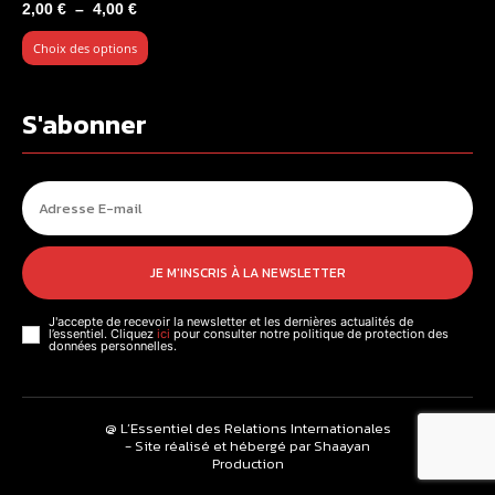
Plage
2,00
€
–
4,00
€
de
Choix des options
prix :
2,00 €
à
S'abonner
4,00 €
JE M'INSCRIS À LA NEWSLETTER
J'accepte de recevoir la newsletter et les dernières actualités de
l’essentiel. Cliquez
ici
pour consulter notre politique de protection des
données personnelles.
@ L’Essentiel des Relations Internationales
- Site réalisé et hébergé par Shaayan
Production