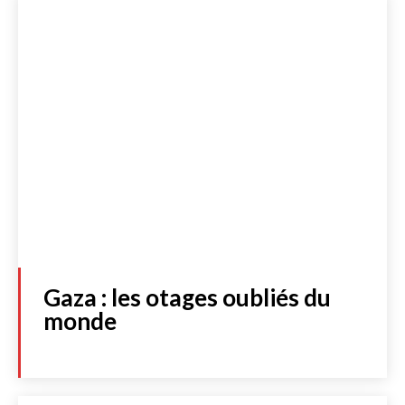
S'abonner
JE M'INSCRIS À LA NEWSLETTER
J'accepte de recevoir la newsletter et les dernières actualités de
l’essentiel. Cliquez
ici
pour consulter notre politique de protection
des données personnelles.
Acheter
Gaza : les otages oubliés du
monde