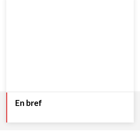
Numéro 93
Plage
2,00
€
–
4,00
€
de
prix :
Choix des options
2,00 €
à
4,00 €
Accueil
S’abonner
Boutique
Qui sommes-nous ?
Contact
Politique de cookies (UE)
Mentions légales et C.G.V
Politique de Confidentialité
En bref