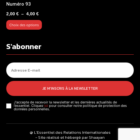
Numéro 93
Plage
2,00
€
–
4,00
€
de
Choix des options
prix :
2,00 €
à
S'abonner
4,00 €
JE M'INSCRIS À LA NEWSLETTER
J'accepte de recevoir la newsletter et les dernières actualités de
l’essentiel. Cliquez
ici
pour consulter notre politique de protection des
données personnelles.
@ L’Essentiel des Relations Internationales
- Site réalisé et hébergé par Shaayan