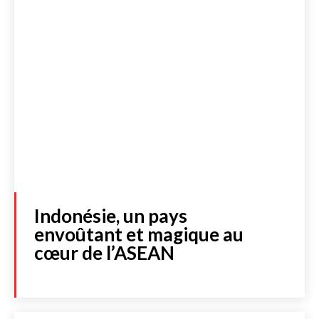
Lire les actualités
Indonésie, un pays
DOSSIERS SPÉCIAUX
envoûtant et magique au
FRANCE
cœur de l’ASEAN
INTERNATIONAL
CULTURE & SOCIÉTÉ
LIBRAIRIE