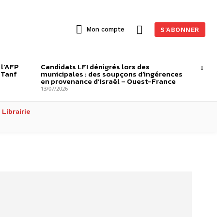
Mon compte
S'ABONNER
 l’AFP
Candidats LFI dénigrés lors des
-Tanf
municipales : des soupçons d’ingérences
en provenance d’Israël – Ouest-France
13/07/2026
Librairie