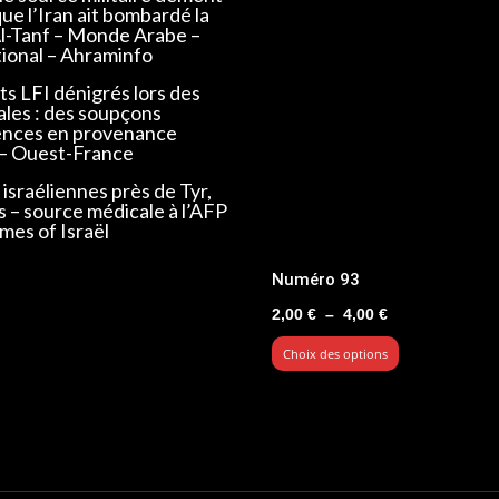
que l’Iran ait bombardé la
Al-Tanf – Monde Arabe –
tional – Ahraminfo
s LFI dénigrés lors des
ales : des soupçons
ences en provenance
 – Ouest-France
israéliennes près de Tyr,
s – source médicale à l’AFP
mes of Israël
Numéro 93
Plage
2,00
€
–
4,00
€
de
Choix des options
prix :
2,00 €
à
4,00 €