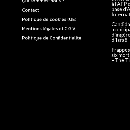
Qui sommes-nous ?
à l’AFP 
base d’
Contact
Interna
Politique de cookies (UE)
Candidat
Mentions légales et C.G.V
municip
d’ingér
Politique de Confidentialité
d’Israël
Frappes 
six mort
– The Ti