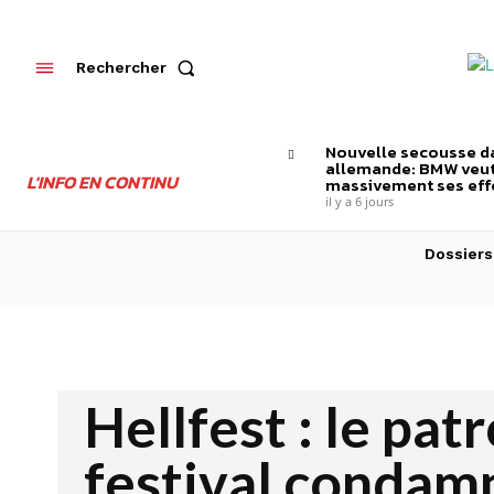
Rechercher
Nouvelle secousse da
allemande: BMW veut
L'INFO EN CONTINU
massivement ses effe
il y a 6 jours
Dossiers
Hellfest : le pat
festival condamn