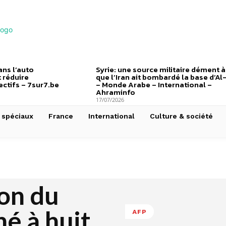
ns l’auto
Syrie: une source militaire dément à
 réduire
que l’Iran ait bombardé la base d’Al
ctifs – 7sur7.be
– Monde Arabe – International –
Ahraminfo
17/07/2026
 spéciaux
France
International
Culture & société
ron du
é à huit
AFP