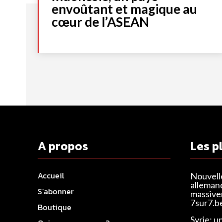
envoûtant et magique au
cœur de l’ASEAN
A propos
Les p
Accueil
Nouvell
alleman
S’abonner
massivem
7sur7.b
Boutique
Syrie: u