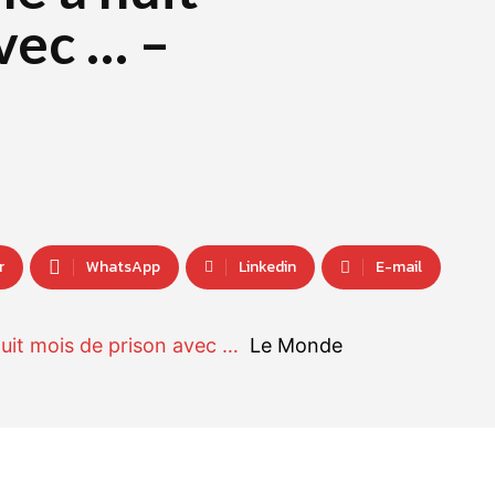
vec … –
r
WhatsApp
Linkedin
E-mail
huit mois de prison avec …
Le Monde