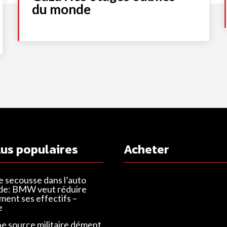
du monde
lus populaires
Acheter
e secousse dans l’auto
de: BMW veut réduire
ent ses effectifs –
e
ne source militaire dément