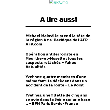
A lire aussi
heter
Michael Mainville prend la tête de
la région Asie-Pacifique de l’AFP –
AFP.com
Opération antiterroriste en
Meurthe-et-Moselle : tous les
suspects relâchés – Yahoo
Actualités
Yvelines: quatre membres d’une
même famille décèdent dans un
o 93
accident de la route – Le Point
Plage
–
4,00
€
Yvelines: une fillette de cinq ans
de
se noie dans la Seine sur une base
prix :
des options
… – BFM Paris Ile-de-France
2,00 €