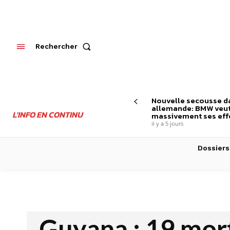
Rechercher
Nouvelle secousse da
allemande: BMW veut
L'INFO EN CONTINU
massivement ses effe
il y a 5 jours
Dossiers
Guyana : 19 mor