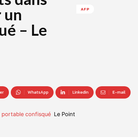
r un
AFP
ué – Le
er
WhatsApp
Linkedin
E-mail
 portable confisqué
Le Point