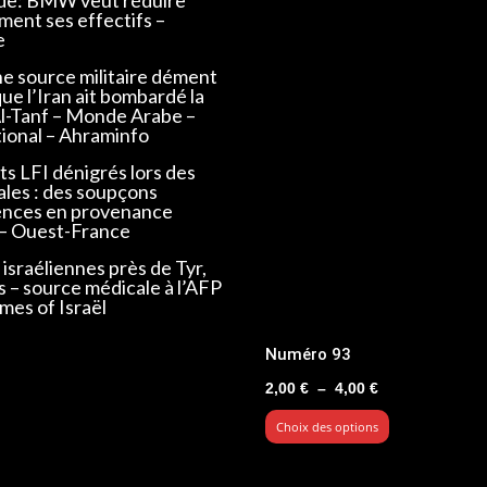
ent ses effectifs –
e
ne source militaire dément
que l’Iran ait bombardé la
Al-Tanf – Monde Arabe –
tional – Ahraminfo
s LFI dénigrés lors des
ales : des soupçons
ences en provenance
 – Ouest-France
israéliennes près de Tyr,
s – source médicale à l’AFP
mes of Israël
Numéro 93
Plage
2,00
€
–
4,00
€
de
Choix des options
prix :
2,00 €
à