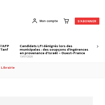
Mon compte
S'ABONNER
 l’AFP
Candidats LFI dénigrés lors des
-Tanf
municipales : des soupçons d’ingérences
en provenance d’Israël – Ouest-France
13/07/2026
Librairie