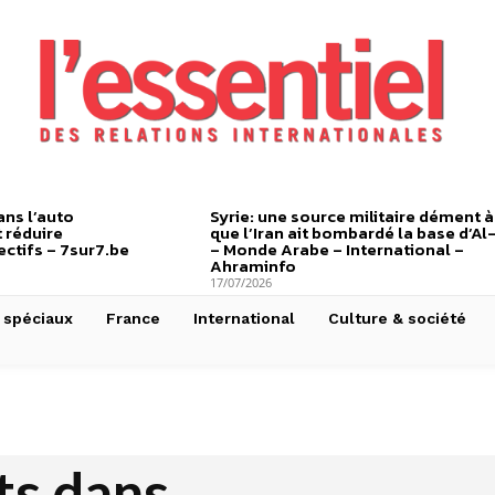
ns l’auto
Syrie: une source militaire dément à
 réduire
que l’Iran ait bombardé la base d’Al
ctifs – 7sur7.be
– Monde Arabe – International –
Ahraminfo
17/07/2026
 spéciaux
France
International
Culture & société
ts dans