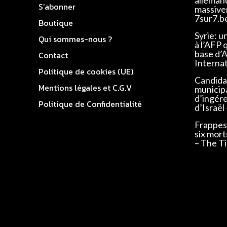
S’abonner
massivem
7sur7.b
Boutique
Syrie: u
Qui sommes-nous ?
à l’AFP 
base d’
Contact
Interna
Politique de cookies (UE)
Candidat
Mentions légales et C.G.V
municip
d’ingér
Politique de Confidentialité
d’Israël
Frappes 
six mort
– The Ti