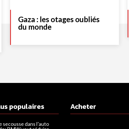
Gaza : les otages oubliés
du monde
lus populaires
Acheter
e secousse dans l’auto
de: BMW veut réduire