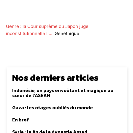
Facebook
Twitter
WhatsApp
Lin
Genre : la Cour suprême du Japon juge
inconstitutionnelle l …
Genethique
Nos derniers articles
Indonésie, un pays envoûtant et magique au
cœur de l’ASEAN
Gaza : les otages oubliés du monde
En bref
Syrie : la fin de la dynastie Assad