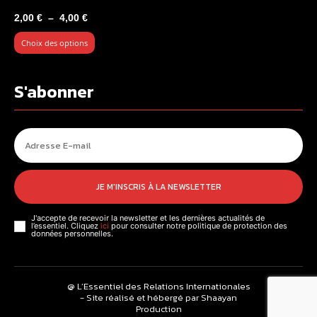
Plage
2,00
€
–
4,00
€
de
Choix des options
prix :
2,00 €
à
S'abonner
4,00 €
JE M'INSCRIS À LA NEWSLETTER
J'accepte de recevoir la newsletter et les dernières actualités de
l’essentiel. Cliquez
ici
pour consulter notre politique de protection des
données personnelles.
@ L’Essentiel des Relations Internationales
- Site réalisé et hébergé par Shaayan
Production