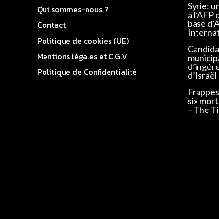
Syrie: u
Qui sommes-nous ?
à l’AFP 
base d’
Contact
Interna
Politique de cookies (UE)
Candidat
Mentions légales et C.G.V
municip
d’ingér
Politique de Confidentialité
d’Israël
Frappes 
six mort
– The Ti