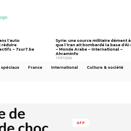
ns l’auto
Syrie: une source militaire dément à
 réduire
que l’Iran ait bombardé la base d’Al
ctifs – 7sur7.be
– Monde Arabe – International –
Ahraminfo
17/07/2026
 spéciaux
France
International
Culture & société
e de
 de choc
AFP