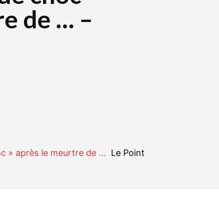
re de … –
r
WhatsApp
Linkedin
E-mail
oc » après le meurtre de …
Le Point