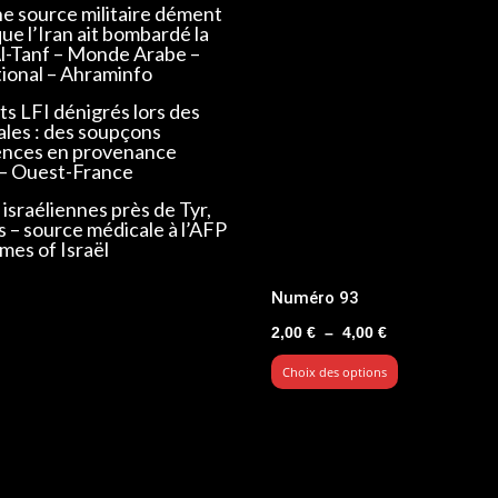
ne source militaire dément
que l’Iran ait bombardé la
Al-Tanf – Monde Arabe –
tional – Ahraminfo
s LFI dénigrés lors des
ales : des soupçons
ences en provenance
 – Ouest-France
israéliennes près de Tyr,
s – source médicale à l’AFP
mes of Israël
Numéro 93
Plage
2,00
€
–
4,00
€
de
Choix des options
prix :
2,00 €
à
4,00 €