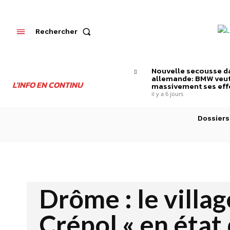
Rechercher
Nouvelle secousse da
allemande: BMW veut
L'INFO EN CONTINU
massivement ses effe
il y a 6 jours
Dossiers
Drôme : le villag
Crépol « en état