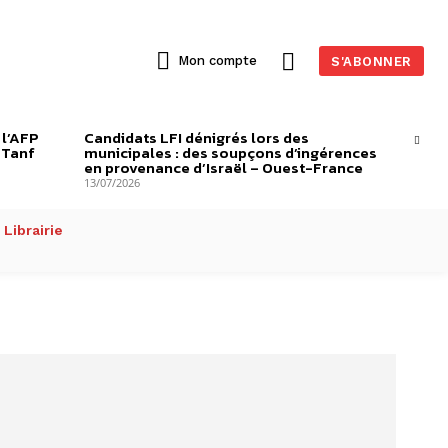
Mon compte
S'ABONNER
 l’AFP
Candidats LFI dénigrés lors des
-Tanf
municipales : des soupçons d’ingérences
en provenance d’Israël – Ouest-France
13/07/2026
Librairie