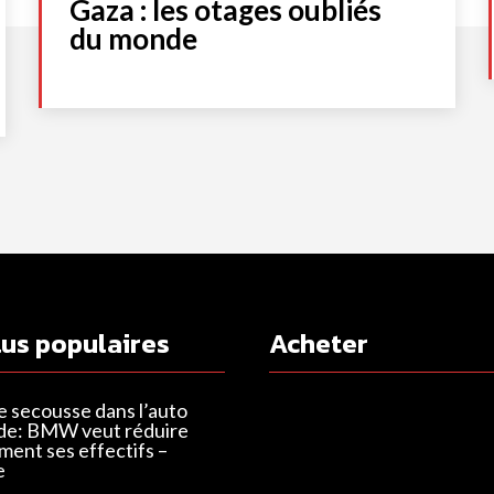
Gaza : les otages oubliés
du monde
lus populaires
Acheter
e secousse dans l’auto
de: BMW veut réduire
ent ses effectifs –
e