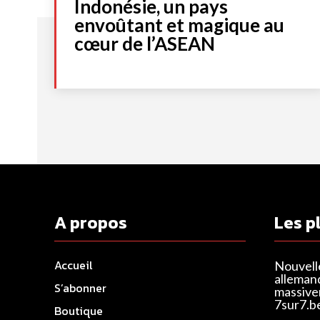
Indonésie, un pays
envoûtant et magique au
cœur de l’ASEAN
A propos
Les p
Accueil
Nouvell
alleman
S’abonner
massivem
7sur7.b
Boutique