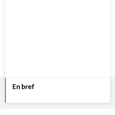
Numéro 93
Plage
2,00
€
–
4,00
€
de
prix :
Choix des options
2,00 €
à
4,00 €
Accueil
S’abonner
Boutique
Qui sommes-nous ?
Contact
Politique de cookies (UE)
Mentions légales et C.G.V
Politique de Confidentialité
En bref