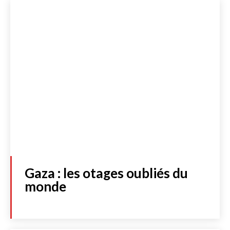
S'abonner
JE M'INSCRIS À LA NEWSLETTER
J'accepte de recevoir la newsletter et les dernières actualités de
l’essentiel. Cliquez
ici
pour consulter notre politique de protection
des données personnelles.
Acheter
Gaza : les otages oubliés du
monde