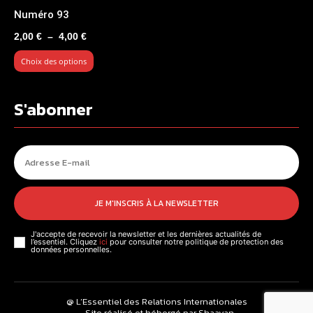
Numéro 93
Plage
2,00
€
–
4,00
€
de
Choix des options
prix :
2,00 €
à
S'abonner
4,00 €
JE M'INSCRIS À LA NEWSLETTER
J'accepte de recevoir la newsletter et les dernières actualités de
l’essentiel. Cliquez
ici
pour consulter notre politique de protection des
données personnelles.
@ L’Essentiel des Relations Internationales
- Site réalisé et hébergé par Shaayan