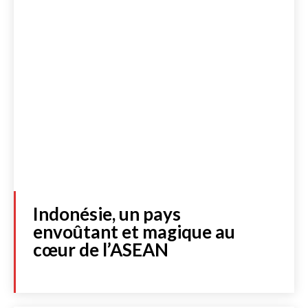
Lire les actualités
Indonésie, un pays
DOSSIERS SPÉCIAUX
envoûtant et magique au
FRANCE
cœur de l’ASEAN
INTERNATIONAL
CULTURE & SOCIÉTÉ
LIBRAIRIE