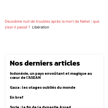
Facebook
Twitter
WhatsApp
Lin
Deuxième nuit de troubles après la mort de Nahel : que
s’est-il passé ?
Libération
Nos derniers articles
Indonésie, un pays envoûtant et magique au
cœur de l’ASEAN
Gaza : les otages oubliés du monde
En bref
Syrie : la fin de la dynastie Assad