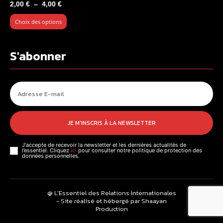
Plage
2,00
€
–
4,00
€
de
Choix des options
prix :
2,00 €
à
S'abonner
4,00 €
JE M'INSCRIS À LA NEWSLETTER
J'accepte de recevoir la newsletter et les dernières actualités de
l’essentiel. Cliquez
ici
pour consulter notre politique de protection des
données personnelles.
@ L’Essentiel des Relations Internationales
- Site réalisé et hébergé par Shaayan
Production