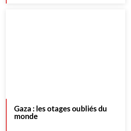
LIBRAIRIE
S'abonner
JE M'INSCRIS À LA NEWSLETTER
J'accepte de recevoir la newsletter et les dernières actualités de
l’essentiel. Cliquez
ici
pour consulter notre politique de protection
des données personnelles.
Acheter
Gaza : les otages oubliés du
monde