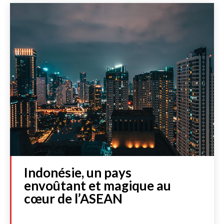
Lire les actualités
DOSSIERS SPÉCIAUX
Indonésie, un pays
FRANCE
envoûtant et magique au
INTERNATIONAL
cœur de l’ASEAN
CULTURE & SOCIÉTÉ