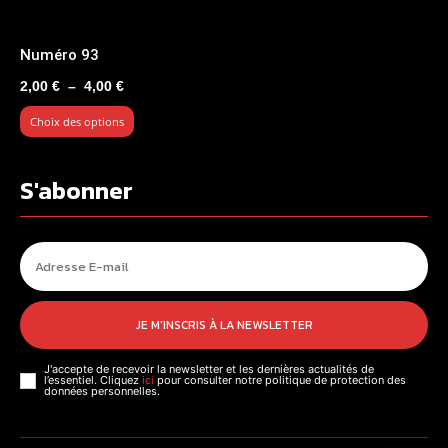
Numéro 93
Plage
2,00
€
–
4,00
€
de
Choix des options
prix :
2,00 €
à
S'abonner
4,00 €
JE M'INSCRIS À LA NEWSLETTER
J'accepte de recevoir la newsletter et les dernières actualités de
l’essentiel. Cliquez
ici
pour consulter notre politique de protection des
données personnelles.