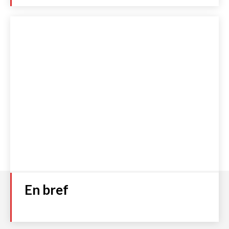
Numéro 93
Plage
2,00
€
–
4,00
€
de
prix :
Choix des options
2,00 €
à
4,00 €
Accueil
S’abonner
Boutique
Qui sommes-nous ?
Contact
Politique de cookies (UE)
Mentions légales et C.G.V
Politique de Confidentialité
En bref