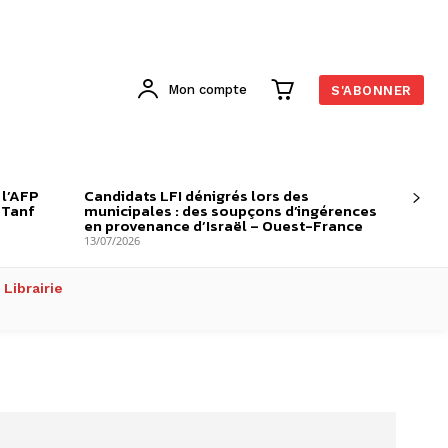
Mon compte
S'ABONNER
 l’AFP
Candidats LFI dénigrés lors des
-Tanf
municipales : des soupçons d’ingérences
en provenance d’Israël – Ouest-France
13/07/2026
Librairie