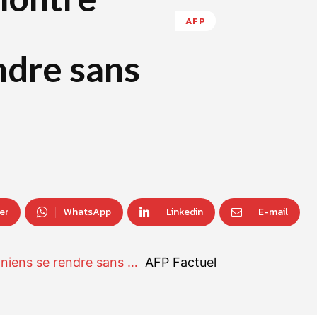
AFP
ndre sans
er
WhatsApp
Linkedin
E-mail
iniens se rendre sans …
AFP Factuel