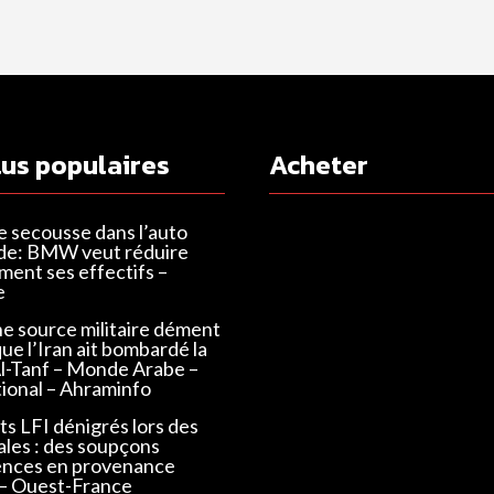
lus populaires
Acheter
e secousse dans l’auto
de: BMW veut réduire
ent ses effectifs –
e
ne source militaire dément
que l’Iran ait bombardé la
Al-Tanf – Monde Arabe –
tional – Ahraminfo
s LFI dénigrés lors des
ales : des soupçons
ences en provenance
 – Ouest-France