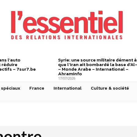
ns l’auto
Syrie: une source militaire dément à
 réduire
que l’Iran ait bombardé la base d’Al
ctifs – 7sur7.be
– Monde Arabe – International –
Ahraminfo
17/07/2026
 spéciaux
France
International
Culture & société
montre