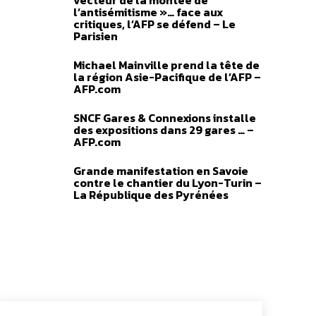
vecteur de la montée de
o 93
l’antisémitisme »… face aux
critiques, l’AFP se défend – Le
Plage
–
4,00
€
Parisien
de
prix :
des options
Michael Mainville prend la tête de
2,00 €
la région Asie-Pacifique de l’AFP –
à
AFP.com
4,00 €
SNCF Gares & Connexions installe
des expositions dans 29 gares … –
AFP.com
Grande manifestation en Savoie
contre le chantier du Lyon-Turin –
La République des Pyrénées