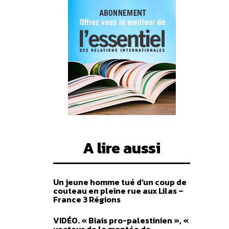
heter
A lire aussi
Un jeune homme tué d’un coup de
couteau en pleine rue aux Lilas –
France 3 Régions
VIDÉO. « Biais pro-palestinien », «