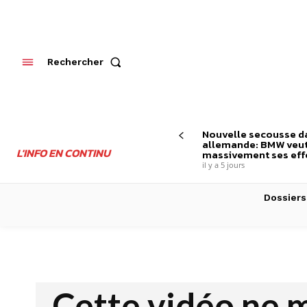
Rechercher
Nouvelle secousse da
allemande: BMW veut
L'INFO EN CONTINU
massivement ses effe
il y a 5 jours
Dossiers
Cette vidéo ne 