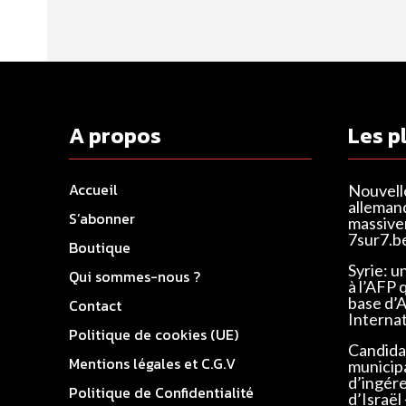
A propos
Les p
Accueil
Nouvell
alleman
S’abonner
massivem
7sur7.b
Boutique
Syrie: u
Qui sommes-nous ?
à l’AFP 
base d’
Contact
Interna
Politique de cookies (UE)
Candidat
Mentions légales et C.G.V
municip
d’ingér
Politique de Confidentialité
d’Israël