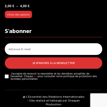
Plage
2,00
€
–
4,00
€
de
Choix des options
prix :
2,00 €
à
S'abonner
4,00 €
JE M'INSCRIS À LA NEWSLETTER
J'accepte de recevoir la newsletter et les dernières actualités de
l’essentiel. Cliquez
ici
pour consulter notre politique de protection des
données personnelles.
@ L’Essentiel des Relations Internationales
- Site réalisé et hébergé par Shaayan
Production