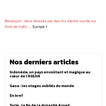
Facebook
Twitter
WhatsApp
Lin
Besançon : deux blessés par des tirs d’arme lourde sur
fond de trafic …
Europe 1
Nos derniers articles
Indonésie, un pays envoûtant et magique au
cœur de l’ASEAN
Gaza : les otages oubliés du monde
En bref
Syrie : la fin de la dynastie Assad