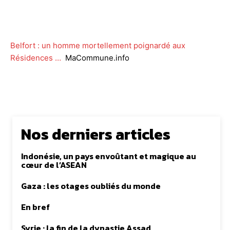
Facebook
Twitter
WhatsApp
Lin
Belfort : un homme mortellement poignardé aux
Résidences …
MaCommune.info
Nos derniers articles
Indonésie, un pays envoûtant et magique au
cœur de l’ASEAN
Gaza : les otages oubliés du monde
En bref
Syrie : la fin de la dynastie Assad