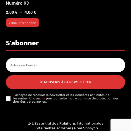
Numéro 93
Plage
2,00
€
–
4,00
€
de
Choix des options
prix :
2,00 €
à
S'abonner
4,00 €
JE M'INSCRIS À LA NEWSLETTER
J'accepte de recevoir la newsletter et les dernières actualités de
l’essentiel. Cliquez
ici
pour consulter notre politique de protection des
données personnelles.
@ L’Essentiel des Relations Internationales
- Site réalisé et hébergé par Shaayan