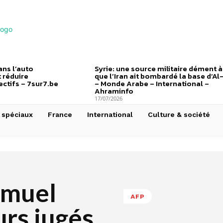
ns l’auto
Syrie: une source militaire dément à
 réduire
que l’Iran ait bombardé la base d’Al
ctifs – 7sur7.be
– Monde Arabe – International –
Ahraminfo
17/07/2026
 spéciaux
France
International
Culture & société
amuel
AFP
urs jugés