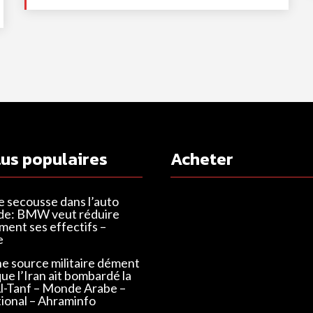
lus populaires
Acheter
e secousse dans l’auto
de: BMW veut réduire
ent ses effectifs –
e
ne source militaire dément
que l’Iran ait bombardé la
Al-Tanf – Monde Arabe –
tional – Ahraminfo