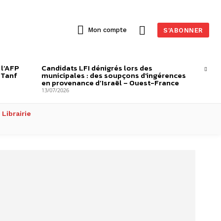
Mon compte
S'ABONNER
 l’AFP
Candidats LFI dénigrés lors des
-Tanf
municipales : des soupçons d’ingérences
en provenance d’Israël – Ouest-France
13/07/2026
Librairie