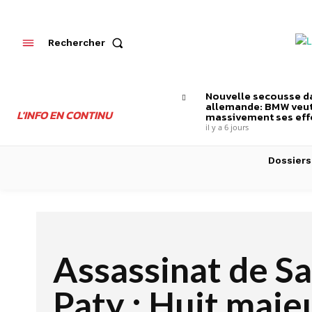
Rechercher
Nouvelle secousse da
allemande: BMW veut
L'INFO EN CONTINU
massivement ses effe
il y a 6 jours
Dossiers
Assassinat de S
Paty : Huit maje