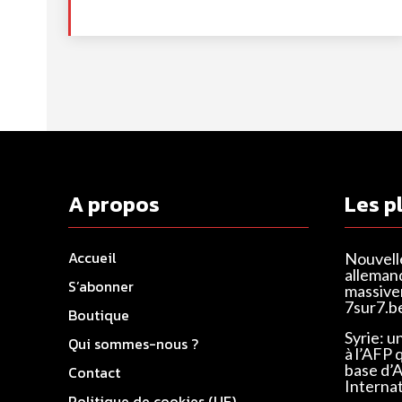
A propos
Les p
Accueil
Nouvell
alleman
S’abonner
massivem
7sur7.b
Boutique
Syrie: u
Qui sommes-nous ?
à l’AFP 
base d’
Contact
Interna
Politique de cookies (UE)